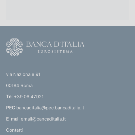
F
o
o
(
t
t
e
via Nazionale 91
o
r
00184 Roma
r
n
Tel
+39 06 47921
a
PEC
bancaditalia@pec.bancaditalia.it
a
l
E-mail
email@bancaditalia.it
l
Contatti
'