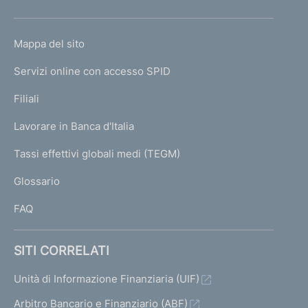
h
o
L
Mappa del sito
m
I
e
Servizi online con accesso SPID
N
p
K
Filiali
a
U
g
Lavorare in Banca d'Italia
T
e
I
Tassi effettivi globali medi (TEGM)
)
L
Glossario
I
FAQ
SITI CORRELATI
Unità di Informazione Finanziaria (UIF)
Arbitro Bancario e Finanziario (ABF)