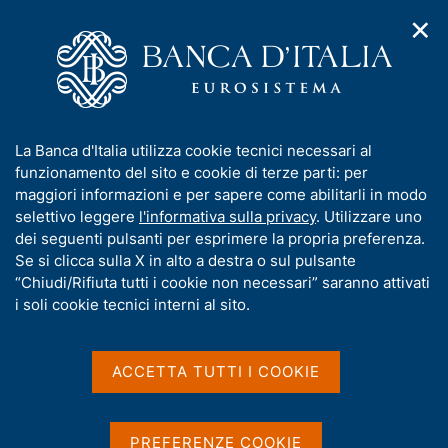
✕
H
A
o
C
p
m
e
r
e
r
i
p
c
Home
/
Pubblicazioni
/
L'economia italiana in breve
/
m
a
a
L'economia italiana in breve - 2018
e
g
n
I
La Banca d'Italia utilizza cookie tecnici necessari al
n
e
e
n
funzionamento del sito e cookie di terze parti: per
u
l
d
f
maggiori informazioni e per sapere come abilitarli in modo
L'ECONOMIA ITALIANA IN BREVE
i
s
o
L'economia italiana in
selettivo leggere
l'informativa sulla privacy
. Utilizzare uno
n
i
r
dei seguenti pulsanti per esprimere la propria preferenza.
a
t
breve - 2018
m
Se si clicca sulla X in alto a destra o sul pulsante
v
o
i
a
“Chiudi/Rifiuta tutti i cookie non necessari” saranno attivati
g
t
i soli cookie tecnici interni al sito.
a
i
z
v
Condividi
i
S
a
o
ACCETTA TUTTI I COOKIE
t
n
s
a
e
u
m
G
C
i
p
PREFERENZE COOKIE