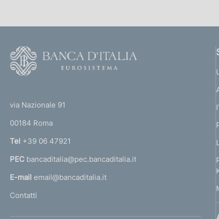
F
o
o
(
t
t
e
via Nazionale 91
o
r
00184 Roma
r
n
Tel
+39 06 47921
a
PEC
bancaditalia@pec.bancaditalia.it
a
l
E-mail
email@bancaditalia.it
l
Contatti
'
h