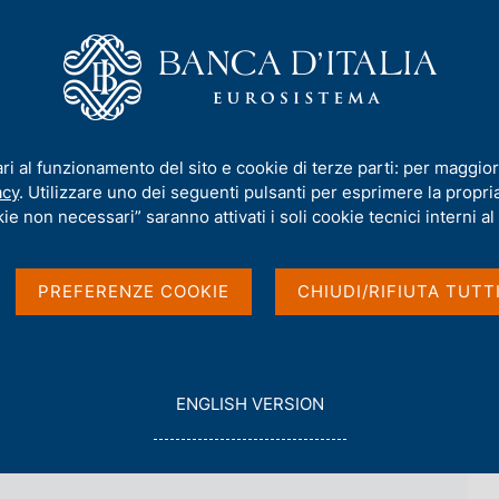
iamo
Compiti
Servizi al cittadino
Pubbli
taliana in breve - 2017
ari al funzionamento del sito e cookie di terze parti: per maggior
acy
. Utilizzare uno dei seguenti pulsanti per esprimere la propria 
ie non necessari” saranno attivati i soli cookie tecnici interni al 
 breve - 2017
PREFERENZE COOKIE
CHIUDI/RIFIUTA TUTT
G
ENGLISH VERSION
O
T
O