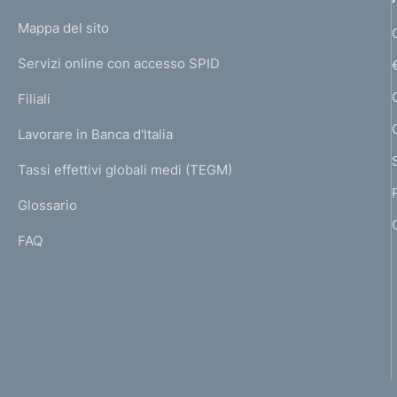
o
L
Mappa del sito
m
I
e
Servizi online con accesso SPID
N
p
K
Filiali
a
U
g
Lavorare in Banca d'Italia
T
e
I
Tassi effettivi globali medi (TEGM)
)
L
Glossario
I
FAQ