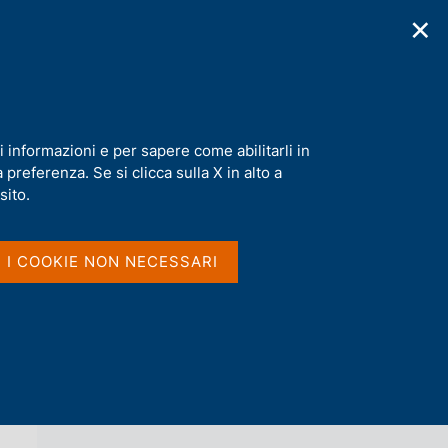
✕
cazioni
Statistiche
Media
|
IT
C
e
r
c
a
i informazioni e per sapere come abilitarli in
n
preferenza. Se si clicca sulla X in alto a
e
l
sito.
Vai al livello superiore 
s
L'ECONOMIA ITALIANA IN BREVE
i
t
I I COOKIE NON NECESSARI
o