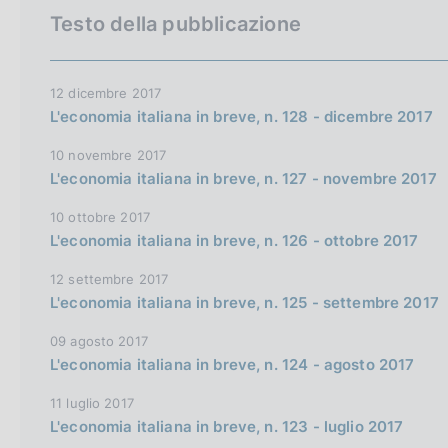
a
c
o
e
Testo della pubblicazione
l
o
t
r
a
o
o
c
p
k
a
t
a
12 dicembre 2017
i
g
L'economia italiana in breve, n. 128 - dicembre 2017
e
h
n
i
:
n
e
e
10 novembre 2017
a
e
l
L'economia italiana in breve, n. 127 - novembre 2017
n
s
10 ottobre 2017
g
i
L'economia italiana in breve, n. 126 - ottobre 2017
l
t
12 settembre 2017
i
o
L'economia italiana in breve, n. 125 - settembre 2017
s
h
09 agosto 2017
v
L'economia italiana in breve, n. 124 - agosto 2017
e
11 luglio 2017
r
L'economia italiana in breve, n. 123 - luglio 2017
s