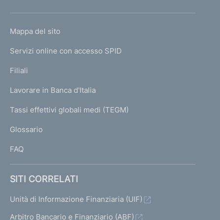
h
o
L
Mappa del sito
m
I
e
Servizi online con accesso SPID
N
p
K
Filiali
a
U
g
Lavorare in Banca d'Italia
T
e
I
Tassi effettivi globali medi (TEGM)
)
L
Glossario
I
FAQ
SITI CORRELATI
Unità di Informazione Finanziaria (UIF)
Arbitro Bancario e Finanziario (ABF)