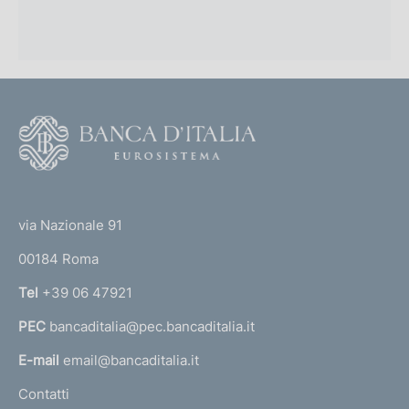
F
o
o
(
t
t
e
via Nazionale 91
o
r
00184 Roma
r
n
Tel
+39 06 47921
a
PEC
bancaditalia@pec.bancaditalia.it
a
l
E-mail
email@bancaditalia.it
l
Contatti
'