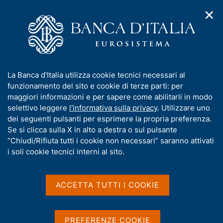
✕
H
A
o
C
p
m
e
r
e
r
i
p
c
Home
/
Pubblicazioni
/
L'economia italiana in breve
/
m
a
a
L'economia italiana in breve - 2016
e
g
n
I
La Banca d'Italia utilizza cookie tecnici necessari al
n
e
e
n
funzionamento del sito e cookie di terze parti: per
u
l
d
f
maggiori informazioni e per sapere come abilitarli in modo
L'ECONOMIA ITALIANA IN BREVE
i
s
o
L'economia italiana in
selettivo leggere
l'informativa sulla privacy
. Utilizzare uno
n
i
r
dei seguenti pulsanti per esprimere la propria preferenza.
a
t
breve - 2016
m
Se si clicca sulla X in alto a destra o sul pulsante
v
o
i
a
“Chiudi/Rifiuta tutti i cookie non necessari” saranno attivati
g
t
i soli cookie tecnici interni al sito.
a
i
z
v
Condividi
i
S
a
o
ACCETTA TUTTI I COOKIE
t
n
s
a
e
u
m
G
C
i
p
PREFERENZE COOKIE