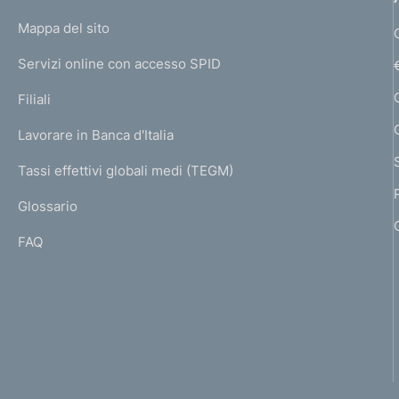
o
L
Mappa del sito
m
I
e
Servizi online con accesso SPID
N
p
K
Filiali
a
U
g
Lavorare in Banca d'Italia
T
e
I
Tassi effettivi globali medi (TEGM)
)
L
Glossario
I
FAQ