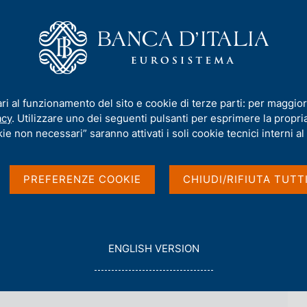
iamo
Compiti
Servizi al cittadino
Pubbli
taliana in breve - 2009
ari al funzionamento del sito e cookie di terze parti: per maggior
acy
. Utilizzare uno dei seguenti pulsanti per esprimere la propria 
ie non necessari” saranno attivati i soli cookie tecnici interni al 
 breve - 2009
PREFERENZE COOKIE
CHIUDI/RIFIUTA TUTT
G
ENGLISH VERSION
O
T
O