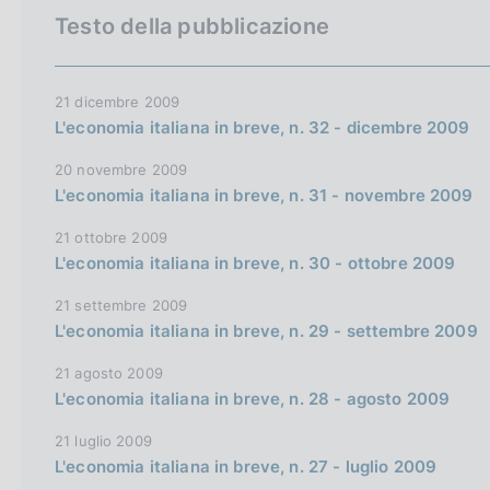
a
c
o
e
Testo della pubblicazione
l
o
t
r
a
o
o
c
p
k
a
t
a
21 dicembre 2009
i
g
L'economia italiana in breve, n. 32 - dicembre 2009
e
h
n
i
:
n
e
e
20 novembre 2009
a
e
l
L'economia italiana in breve, n. 31 - novembre 2009
n
s
21 ottobre 2009
g
i
L'economia italiana in breve, n. 30 - ottobre 2009
l
t
21 settembre 2009
i
o
L'economia italiana in breve, n. 29 - settembre 2009
s
h
21 agosto 2009
v
L'economia italiana in breve, n. 28 - agosto 2009
e
21 luglio 2009
r
L'economia italiana in breve, n. 27 - luglio 2009
s