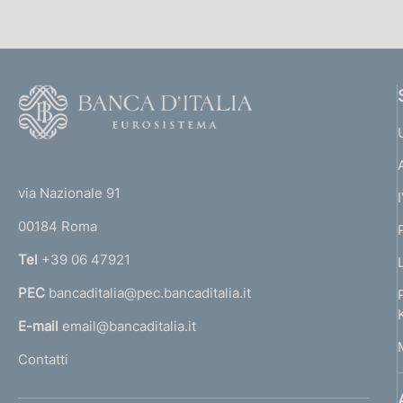
F
o
o
(
t
t
e
via Nazionale 91
o
r
00184 Roma
r
n
Tel
+39 06 47921
a
PEC
bancaditalia@pec.bancaditalia.it
a
l
E-mail
email@bancaditalia.it
l
Contatti
'
h