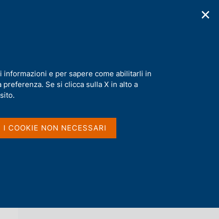
✕
cazioni
Statistiche
Media
|
IT
C
e
r
c
a
i informazioni e per sapere come abilitarli in
n
preferenza. Se si clicca sulla X in alto a
e
l
sito.
Vai al livello superiore 
s
L'ECONOMIA ITALIANA IN BREVE
i
t
I I COOKIE NON NECESSARI
o