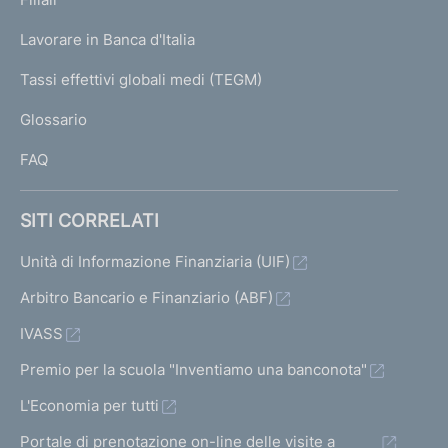
a
U
g
Lavorare in Banca d'Italia
T
e
I
Tassi effettivi globali medi (TEGM)
)
L
Glossario
I
FAQ
SITI CORRELATI
Unità di Informazione Finanziaria (UIF)
Arbitro Bancario e Finanziario (ABF)
IVASS
Premio per la scuola "Inventiamo una banconota"
L'Economia per tutti
Portale di prenotazione on-line delle visite a