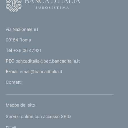
o
o
(
t
t
e
via Nazionale 91
o
r
00184 Roma
r
n
Tel
+39 06 47921
a
PEC
bancaditalia@pec.bancaditalia.it
a
l
E-mail
email@bancaditalia.it
l
Contatti
'
h
o
L
Mappa del sito
m
I
e
Servizi online con accesso SPID
N
p
K
Filiali