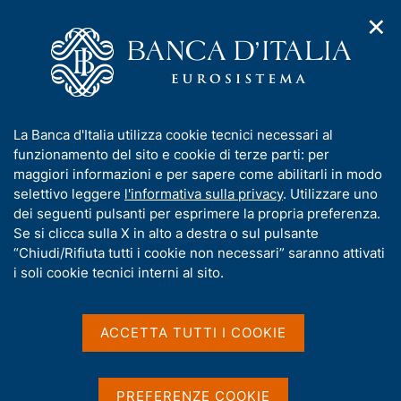
✕
H
A
o
C
p
m
e
r
e
r
i
p
c
Home
/
Pubblicazioni
/
Debito delle Amministrazioni locali
/
m
a
a
Debito delle Amministrazioni locali - 2022
e
g
n
I
La Banca d'Italia utilizza cookie tecnici necessari al
n
e
e
n
funzionamento del sito e cookie di terze parti: per
u
l
d
Debito delle
f
maggiori informazioni e per sapere come abilitarli in modo
i
s
o
selettivo leggere
l'informativa sulla privacy
. Utilizzare uno
Amministrazioni locali -
n
i
r
dei seguenti pulsanti per esprimere la propria preferenza.
a
t
2022
m
Se si clicca sulla X in alto a destra o sul pulsante
v
o
i
a
“Chiudi/Rifiuta tutti i cookie non necessari” saranno attivati
g
t
i soli cookie tecnici interni al sito.
a
i
Statistiche
z
v
i
a
o
ACCETTA TUTTI I COOKIE
n
s
Condividi
e
S
u
t
i
PREFERENZE COOKIE