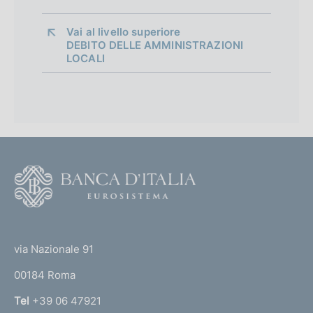
s
h
Vai al livello superiore 
v
DEBITO DELLE AMMINISTRAZIONI
LOCALI
e
r
s
i
o
n
F
o
o
(
t
t
e
via Nazionale 91
o
r
00184 Roma
r
n
Tel
+39 06 47921
a