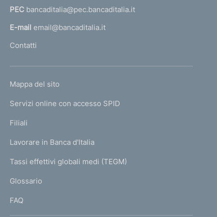
PEC
bancaditalia@pec.bancaditalia.it
a
l
E-mail
email@bancaditalia.it
l
Contatti
'
h
o
L
Mappa del sito
m
I
e
Servizi online con accesso SPID
N
p
K
Filiali
a
U
g
Lavorare in Banca d'Italia
T
e
I
Tassi effettivi globali medi (TEGM)
)
L
Glossario
I
FAQ