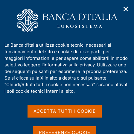
✕
H
A
o
C
p
m
e
r
e
r
i
p
c
Home
/
Pubblicazioni
/
Debito delle Amministrazioni locali
/
m
a
a
Debito delle Amministrazioni locali - 2012
e
g
n
I
La Banca d'Italia utilizza cookie tecnici necessari al
n
e
e
n
funzionamento del sito e cookie di terze parti: per
u
l
d
f
maggiori informazioni e per sapere come abilitarli in modo
DEBITO DELLE AMMINISTRAZIONI LOCALI
i
s
o
Debito delle
selettivo leggere
l'informativa sulla privacy
. Utilizzare uno
n
i
r
dei seguenti pulsanti per esprimere la propria preferenza.
a
t
Amministrazioni locali -
m
Se si clicca sulla X in alto a destra o sul pulsante
v
o
i
a
“Chiudi/Rifiuta tutti i cookie non necessari” saranno attivati
2012
g
t
i soli cookie tecnici interni al sito.
a
i
z
Supplementi al Bollettino Statistico - Indicatori
v
i
monetari e finanziari
a
o
ACCETTA TUTTI I COOKIE
n
s
Gennaio 2012
e
u
i
PREFERENZE COOKIE