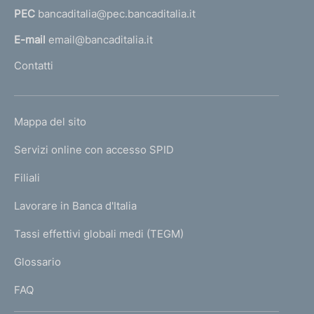
PEC
bancaditalia@pec.bancaditalia.it
a
l
E-mail
email@bancaditalia.it
l
Contatti
'
h
o
L
Mappa del sito
m
I
e
Servizi online con accesso SPID
N
p
K
Filiali
a
U
g
Lavorare in Banca d'Italia
T
e
I
Tassi effettivi globali medi (TEGM)
)
L
Glossario
I
FAQ