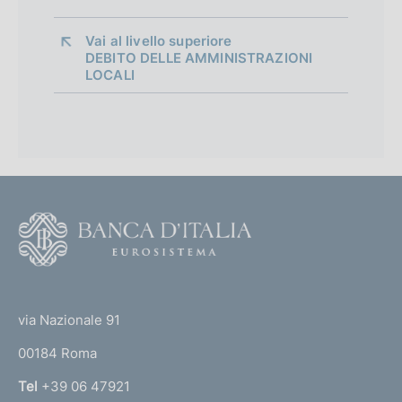
s
h
Vai al livello superiore 
v
DEBITO DELLE AMMINISTRAZIONI
LOCALI
e
r
s
i
o
n
F
o
o
(
t
t
e
via Nazionale 91
o
r
00184 Roma
r
n
Tel
+39 06 47921
a