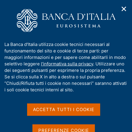
✕
H
A
o
C
p
m
e
r
e
r
i
p
c
Home
/
Pubblicazioni
/
Debito delle Amministrazioni locali
/
m
a
a
Debito delle Amministrazioni locali - 2010
e
g
n
I
La Banca d'Italia utilizza cookie tecnici necessari al
n
e
e
n
funzionamento del sito e cookie di terze parti: per
u
l
d
f
maggiori informazioni e per sapere come abilitarli in modo
DEBITO DELLE AMMINISTRAZIONI LOCALI
i
s
o
Debito delle
selettivo leggere
l'informativa sulla privacy
. Utilizzare uno
n
i
r
dei seguenti pulsanti per esprimere la propria preferenza.
a
t
Amministrazioni locali -
m
Se si clicca sulla X in alto a destra o sul pulsante
v
o
i
a
“Chiudi/Rifiuta tutti i cookie non necessari” saranno attivati
2010
g
t
i soli cookie tecnici interni al sito.
a
i
z
Supplementi al Bollettino Statistico - Indicatori
v
i
monetari e finanziari
a
o
ACCETTA TUTTI I COOKIE
n
s
Gennaio 2010
e
u
i
PREFERENZE COOKIE