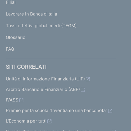
K
Filiali
a
U
g
Lavorare in Banca d'Italia
T
e
I
Tassi effettivi globali medi (TEGM)
)
L
Glossario
I
FAQ
SITI CORRELATI
Unità di Informazione Finanziaria (UIF)
Arbitro Bancario e Finanziario (ABF)
IVASS
Premio per la scuola "Inventiamo una banconota"
L'Economia per tutti