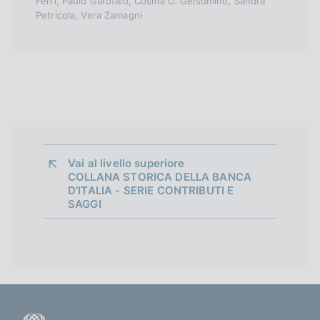
Ferri, Paolo Garofalo, Cosma O. Gelsomino, Sandra
v
Petricola, Vera Zamagni
e
r
s
i
o
n
Vai al livello superiore 
COLLANA STORICA DELLA BANCA
D'ITALIA - SERIE CONTRIBUTI E
SAGGI