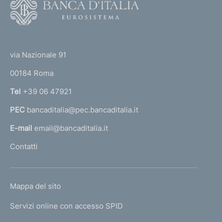
F
o
o
(
t
t
e
via Nazionale 91
o
r
00184 Roma
r
n
Tel
+39 06 47921
a
PEC
bancaditalia@pec.bancaditalia.it
a
l
E-mail
email@bancaditalia.it
l
Contatti
'
h
o
L
Mappa del sito
m
I
e
Servizi online con accesso SPID
N
p