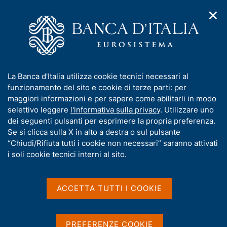
✕
H
A
o
C
p
m
e
r
e
r
i
p
c
Home
/
Pubblicazioni
/
Collana Storica della Banca d'Italia
/
m
a
a
Collana Storica della Banca d'Italia - Serie Contributi e Saggi
/
e
g
n
V - Ricerche per la storia della Banca d'Italia
I
La Banca d'Italia utilizza cookie tecnici necessari al
n
e
e
n
funzionamento del sito e cookie di terze parti: per
u
l
d
f
maggiori informazioni e per sapere come abilitarli in modo
i
s
o
selettivo leggere
l'informativa sulla privacy
. Utilizzare uno
COLLANA STORICA DELLA BANCA D'ITALIA
n
i
V - Ricerche per la storia
r
dei seguenti pulsanti per esprimere la propria preferenza.
a
t
m
Se si clicca sulla X in alto a destra o sul pulsante
v
o
della Banca d'Italia
i
a
“Chiudi/Rifiuta tutti i cookie non necessari” saranno attivati
g
t
i soli cookie tecnici interni al sito.
a
Scritti di Stefano Baia Curioni, Rita Brizi, Giovanni
i
z
Ferri, Paolo Garofalo, Cosma O. Gelsomino, Sandra
v
i
Petricola, Vera Zamagni
a
o
ACCETTA TUTTI I COOKIE
n
s
e
u
i
PREFERENZE COOKIE