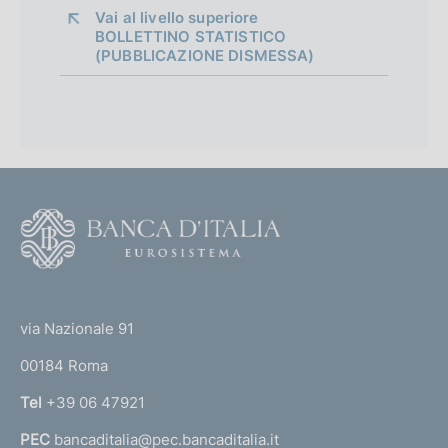
Vai al livello superiore 
BOLLETTINO STATISTICO
(PUBBLICAZIONE DISMESSA)
F
o
o
(
t
t
e
via Nazionale 91
o
r
00184 Roma
r
n
Tel
+39 06 47921
a
PEC
bancaditalia@pec.bancaditalia.it
a