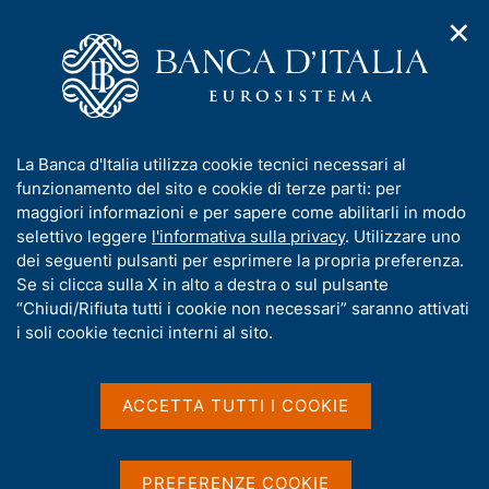
✕
H
A
o
C
p
m
e
r
e
r
i
p
c
Home
/
Pubblicazioni
/
m
a
a
Bollettino Statistico (pubblicazione dismessa)
/
e
g
n
Bollettino Statistico - 2008
I
La Banca d'Italia utilizza cookie tecnici necessari al
n
e
e
n
funzionamento del sito e cookie di terze parti: per
u
l
d
f
maggiori informazioni e per sapere come abilitarli in modo
i
s
o
selettivo leggere
l'informativa sulla privacy
. Utilizzare uno
BOLLETTINO STATISTICO (PUBBLICAZIONE
n
i
r
dei seguenti pulsanti per esprimere la propria preferenza.
DISMESSA)
a
t
m
Se si clicca sulla X in alto a destra o sul pulsante
Bollettino Statistico - 2008
v
o
i
a
“Chiudi/Rifiuta tutti i cookie non necessari” saranno attivati
g
t
i soli cookie tecnici interni al sito.
a
Gennaio 2008
i
z
v
i
a
o
ACCETTA TUTTI I COOKIE
n
s
Condividi
e
S
u
t
i
PREFERENZE COOKIE