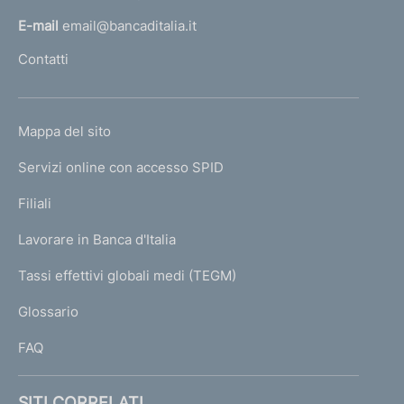
l
E-mail
email@bancaditalia.it
l
Contatti
'
h
o
L
Mappa del sito
m
I
e
Servizi online con accesso SPID
N
p
K
Filiali
a
U
g
Lavorare in Banca d'Italia
T
e
I
Tassi effettivi globali medi (TEGM)
)
L
Glossario
I
FAQ
SITI CORRELATI