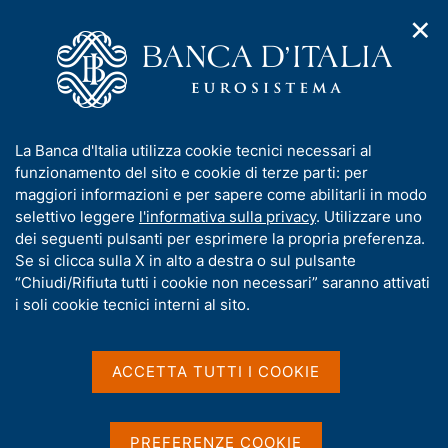
✕
H
A
o
C
p
m
e
r
e
r
i
p
c
Home
/
Pubblicazioni
/
Bollettino Economico
/
Ricerca
m
a
a
e
g
n
Risultati della ricerca
I
La Banca d'Italia utilizza cookie tecnici necessari al
n
e
e
n
funzionamento del sito e cookie di terze parti: per
u
l
d
f
maggiori informazioni e per sapere come abilitarli in modo
i
s
o
selettivo leggere
l'informativa sulla privacy
. Utilizzare uno
n
i
r
dei seguenti pulsanti per esprimere la propria preferenza.
a
t
m
Se si clicca sulla X in alto a destra o sul pulsante
v
o
i
a
“Chiudi/Rifiuta tutti i cookie non necessari” saranno attivati
Trova elementi
g
t
i soli cookie tecnici interni al sito.
a
i
z
v
i
All'interno di
a
o
ACCETTA TUTTI I COOKIE
Bollettino Economico
n
s
con data
e
u
2008
i
PREFERENZE COOKIE
Dove si trovano le parole