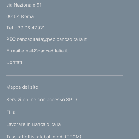
i
t
e
via Nazionale 91
o
o
r
n
00184 Roma
r
e
n
Tel
+39 06 47921
:
a
PEC
bancaditalia@pec.bancaditalia.it
a
l
E-mail
email@bancaditalia.it
l
Contatti
'
h
o
L
Mappa del sito
m
I
e
Servizi online con accesso SPID
N
p
K
Filiali
a
U
g
Lavorare in Banca d'Italia
T
e
I
Tassi effettivi globali medi (TEGM)
)