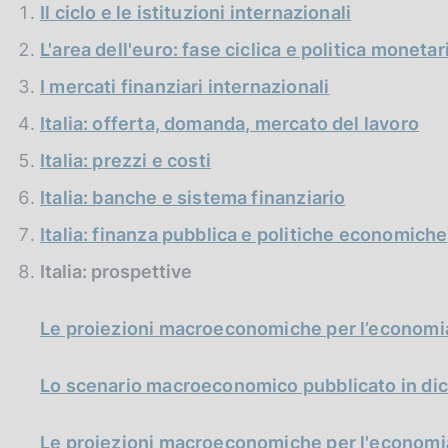
c
Il ciclo e le istituzioni internazionali
o
L'area dell'euro: fase ciclica e politica monetar
o
k
I mercati finanziari internazionali
i
e
Italia: offerta, domanda, mercato del lavoro
:
Italia: prezzi e costi
Italia: banche e sistema finanziario
Italia: finanza pubblica e politiche economiche
Italia: prospettive
Le proiezioni macroeconomiche per l’economia
Lo scenario macroeconomico pubblicato in di
Le proiezioni macroeconomiche per l'economia