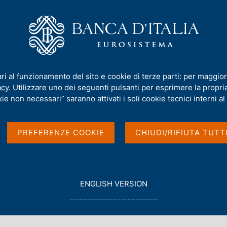
iamo
Compiti
Servizi al cittadino
Pubbli
ti nel Bollettino Economico
/
ari al funzionamento del sito e cookie di terze parti: per maggior
l Bollettino
acy
. Utilizzare uno dei seguenti pulsanti per esprimere la propria 
ie non necessari” saranno attivati i soli cookie tecnici interni al 
PREFERENZE COOKIE
CHIUDI/RIFIUTA TUTT
G
ENGLISH VERSION
O
T
O