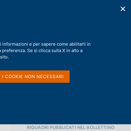
✕
cazioni
Statistiche
Media
|
IT
C
e
r
c
a
i informazioni e per sapere come abilitarli in
n
preferenza. Se si clicca sulla X in alto a
e
Condividi
l
sito.
s
i
S
t
I I COOKIE NON NECESSARI
t
o
a
m
p
a
l
a
p
Vai al livello superiore 
a
RIQUADRI PUBBLICATI NEL BOLLETTINO