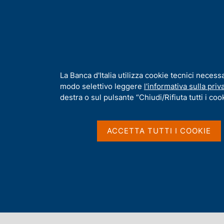
H
Chi s
o
m
e
p
Home
/
Pubblicazioni
/
Bollettino Economico
/
Riquadri pubblica
a
g
I
La Banca d'Italia utilizza cookie tecnici necess
Riquadri pubblicati ne
e
n
modo selettivo leggere
l'informativa sulla priv
f
destra o sul pulsante “Chiudi/Rifiuta tutti i cook
o
Economico
r
m
ACCETTA TUTTI I COOKIE
a
t
i
v
a
s
Indice dei riquadri
u
i