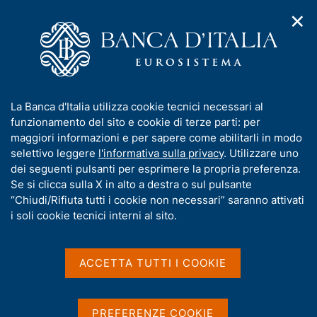
✕
H
A
o
C
p
m
e
r
e
r
i
p
c
Home
/
Pubblicazioni
/
Bollettino Economico
/
m
a
a
Riquadri pubblicati nel Bollettino Economico
/
e
g
n
I
La Banca d'Italia utilizza cookie tecnici necessari al
n
e
e
Riquadri pubblicati nel
n
funzionamento del sito e cookie di terze parti: per
u
l
d
f
maggiori informazioni e per sapere come abilitarli in modo
Bollettino Economico
i
s
o
selettivo leggere
l'informativa sulla privacy
. Utilizzare uno
n
i
r
dei seguenti pulsanti per esprimere la propria preferenza.
a
t
Condividi
m
Se si clicca sulla X in alto a destra o sul pulsante
v
o
i
a
“Chiudi/Rifiuta tutti i cookie non necessari” saranno attivati
g
t
i soli cookie tecnici interni al sito.
a
i
S
z
t
v
i
a
a
o
ACCETTA TUTTI I COOKIE
m
n
s
p
e
u
a
i
PREFERENZE COOKIE
l