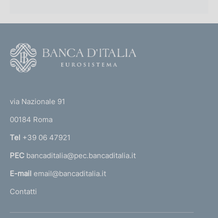
F
o
o
(
t
t
e
via Nazionale 91
o
r
00184 Roma
r
n
Tel
+39 06 47921
a
PEC
bancaditalia@pec.bancaditalia.it
a
l
E-mail
email@bancaditalia.it
l
Contatti
'
h