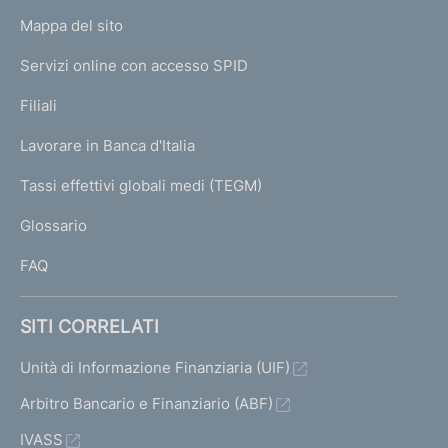
o
L
Mappa del sito
m
I
e
Servizi online con accesso SPID
N
p
K
Filiali
a
U
g
Lavorare in Banca d'Italia
T
e
I
Tassi effettivi globali medi (TEGM)
)
L
Glossario
I
FAQ
SITI CORRELATI
Unità di Informazione Finanziaria (UIF)
Arbitro Bancario e Finanziario (ABF)
IVASS