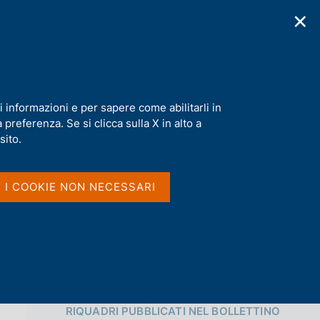
✕
cazioni
Statistiche
Media
|
IT
C
e
r
c
a
i informazioni e per sapere come abilitarli in
n
preferenza. Se si clicca sulla X in alto a
e
Condividi
l
sito.
s
i
S
t
I I COOKIE NON NECESSARI
t
o
a
m
p
a
l
a
p
Vai al livello superiore 
a
RIQUADRI PUBBLICATI NEL BOLLETTINO