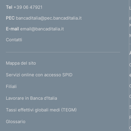
n
Tel
+39 06 47921
a
PEC
bancaditalia@pec.bancaditalia.it
a
l
E-mail
email@bancaditalia.it
l
Contatti
'
h
o
L
Mappa del sito
m
I
e
Servizi online con accesso SPID
N
p
K
Filiali
a
U
g
Lavorare in Banca d'Italia
T
e
I
Tassi effettivi globali medi (TEGM)
)
L
Glossario
I