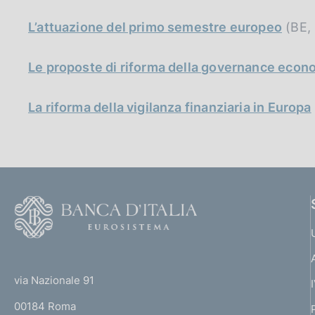
L’attuazione del primo semestre europeo
(BE, 
Le proposte di riforma della governance eco
La riforma della vigilanza finanziaria in Europa
F
o
o
(
t
t
e
via Nazionale 91
o
r
00184 Roma
r