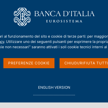
iamo
Compiti
Servizi al cittadino
Pubbli
ti nel Bollettino Economico
/
ari al funzionamento del sito e cookie di terze parti: per maggior
l Bollettino
acy
. Utilizzare uno dei seguenti pulsanti per esprimere la propria 
ie non necessari” saranno attivati i soli cookie tecnici interni al 
PREFERENZE COOKIE
CHIUDI/RIFIUTA TUTT
G
ENGLISH VERSION
O
T
O