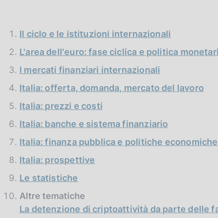
c
o
o
Il ciclo e le istituzioni internazionali
k
i
L'area dell'euro: fase ciclica e politica monetar
e
:
I mercati finanziari internazionali
Italia: offerta, domanda, mercato del lavoro
Italia: prezzi e costi
Italia: banche e sistema finanziario
Italia: finanza pubblica e politiche economiche
Italia: prospettive
Le statistiche
Altre tematiche
La detenzione di criptoattività da parte delle f