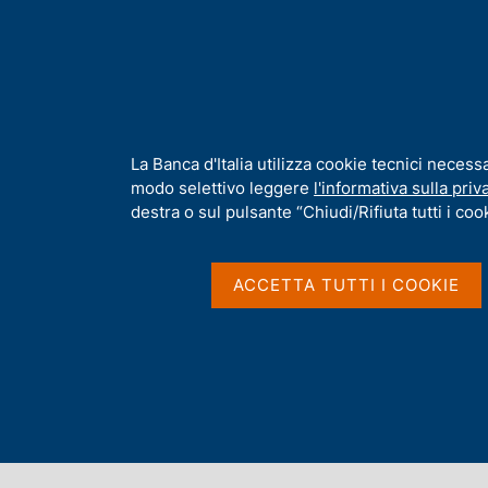
H
Chi s
o
m
e
p
Home
/
Pubblicazioni
/
Bollettino Economico
/
Riquadri pubblica
a
g
I
La Banca d'Italia utilizza cookie tecnici necess
Riquadri pubblicati ne
e
n
modo selettivo leggere
l'informativa sulla priv
f
destra o sul pulsante “Chiudi/Rifiuta tutti i cook
o
Economico
r
m
ACCETTA TUTTI I COOKIE
a
t
i
v
a
s
Indice dei riquadri
u
i