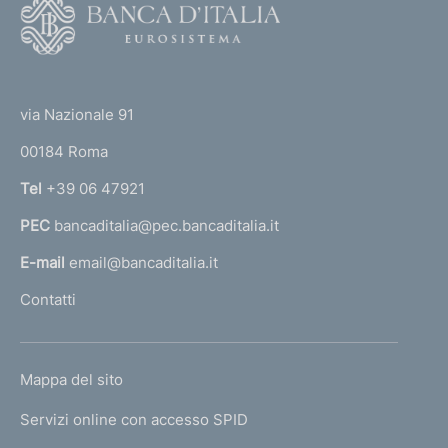
F
o
o
(
t
t
e
via Nazionale 91
o
r
00184 Roma
r
n
Tel
+39 06 47921
a
PEC
bancaditalia@pec.bancaditalia.it
a
l
E-mail
email@bancaditalia.it
l
Contatti
'
h
o
L
Mappa del sito
m
I
e
Servizi online con accesso SPID
N
p