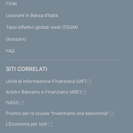
K
Filiali
a
U
g
Lavorare in Banca d'Italia
T
e
I
Tassi effettivi globali medi (TEGM)
)
L
Glossario
I
FAQ
SITI CORRELATI
Unità di Informazione Finanziaria (UIF)
Arbitro Bancario e Finanziario (ABF)
IVASS
Premio per la scuola "Inventiamo una banconota"
L'Economia per tutti