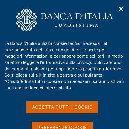
✕
H
A
o
C
p
m
e
r
e
r
i
p
c
Home
/
Pubblicazioni
/
Bollettino Economico
/
m
a
a
Riquadri pubblicati nel Bollettino Economico
/
e
g
n
I
La Banca d'Italia utilizza cookie tecnici necessari al
n
e
e
Riquadri pubblicati nel
n
funzionamento del sito e cookie di terze parti: per
u
l
d
f
maggiori informazioni e per sapere come abilitarli in modo
Bollettino Economico
i
s
o
selettivo leggere
l'informativa sulla privacy
. Utilizzare uno
n
i
r
dei seguenti pulsanti per esprimere la propria preferenza.
a
t
Condividi
m
Se si clicca sulla X in alto a destra o sul pulsante
v
o
i
a
“Chiudi/Rifiuta tutti i cookie non necessari” saranno attivati
g
t
i soli cookie tecnici interni al sito.
a
i
S
z
t
v
i
a
a
o
ACCETTA TUTTI I COOKIE
m
n
s
p
e
u
a
i
PREFERENZE COOKIE
l