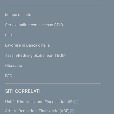
h
o
L
Mappa del sito
m
I
e
Servizi online con accesso SPID
N
p
K
Filiali
a
U
g
Lavorare in Banca d'Italia
T
e
I
Tassi effettivi globali medi (TEGM)
)
L
Glossario
I
FAQ
SITI CORRELATI
Unità di Informazione Finanziaria (UIF)
Arbitro Bancario e Finanziario (ABF)