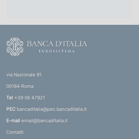
F
o
o
(
t
t
e
via Nazionale 91
o
r
00184 Roma
r
n
Tel
+39 06 47921
a
PEC
bancaditalia@pec.bancaditalia.it
a
l
E-mail
email@bancaditalia.it
l
Contatti
'