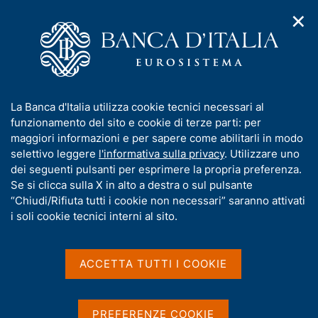
✕
H
A
o
C
p
m
e
r
e
r
i
p
c
Home
/
Pubblicazioni
/
Bollettino Economico
/
m
a
a
Bollettino Economico n. 1 - 2026
e
g
n
I
La Banca d'Italia utilizza cookie tecnici necessari al
n
e
e
n
funzionamento del sito e cookie di terze parti: per
u
l
d
f
maggiori informazioni e per sapere come abilitarli in modo
BOLLETTINO ECONOMICO
i
s
o
Bollettino Economico n. 1 -
selettivo leggere
l'informativa sulla privacy
. Utilizzare uno
n
i
r
dei seguenti pulsanti per esprimere la propria preferenza.
a
t
2026
m
Se si clicca sulla X in alto a destra o sul pulsante
v
o
i
a
“Chiudi/Rifiuta tutti i cookie non necessari” saranno attivati
g
t
i soli cookie tecnici interni al sito.
Gennaio 2026
a
i
z
v
i
a
o
ACCETTA TUTTI I COOKIE
n
s
Condividi
S
e
u
t
i
a
PREFERENZE COOKIE