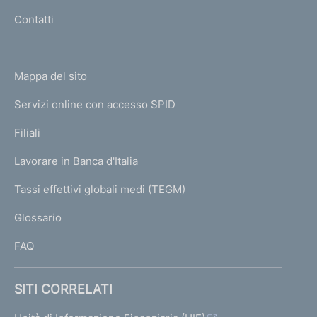
l
Contatti
'
h
o
L
Mappa del sito
m
I
e
Servizi online con accesso SPID
N
p
K
Filiali
a
U
g
Lavorare in Banca d'Italia
T
e
I
Tassi effettivi globali medi (TEGM)
)
L
Glossario
I
FAQ
SITI CORRELATI