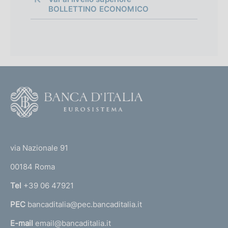
BOLLETTINO ECONOMICO
F
o
o
(
t
t
e
via Nazionale 91
o
r
00184 Roma
r
n
Tel
+39 06 47921
a
PEC
bancaditalia@pec.bancaditalia.it
a
l
E-mail
email@bancaditalia.it