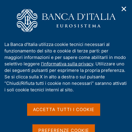
✕
H
A
o
C
p
m
e
r
e
r
i
p
c
Home
/
Pubblicazioni
/
Bollettino Economico
/
m
a
a
Bollettino Economico n. 1 - 2023
e
g
n
I
La Banca d'Italia utilizza cookie tecnici necessari al
n
e
e
n
funzionamento del sito e cookie di terze parti: per
u
l
d
f
maggiori informazioni e per sapere come abilitarli in modo
BOLLETTINO ECONOMICO
i
s
o
Bollettino Economico n. 1 -
selettivo leggere
l'informativa sulla privacy
. Utilizzare uno
n
i
r
dei seguenti pulsanti per esprimere la propria preferenza.
a
t
2023
m
Se si clicca sulla X in alto a destra o sul pulsante
v
o
i
a
“Chiudi/Rifiuta tutti i cookie non necessari” saranno attivati
g
t
i soli cookie tecnici interni al sito.
Gennaio 2023
a
i
z
v
i
a
o
ACCETTA TUTTI I COOKIE
n
s
Condividi
S
e
u
t
i
a
PREFERENZE COOKIE