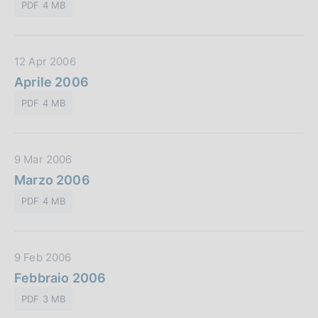
l
o
PDF 4 MB
a
i
n
P
c
e
u
a
:
D
12 Apr 2006
b
z
a
Aprile 2006
b
i
t
l
o
PDF 4 MB
a
i
n
P
c
e
u
a
:
D
9 Mar 2006
b
z
a
Marzo 2006
b
i
t
l
o
PDF 4 MB
a
i
n
P
c
e
u
a
:
D
9 Feb 2006
b
z
a
Febbraio 2006
b
i
t
l
o
PDF 3 MB
a
i
n