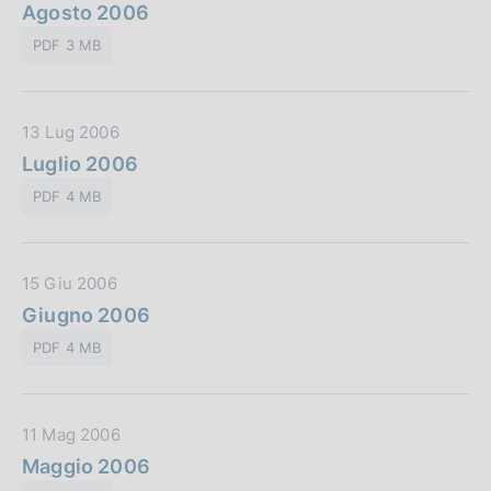
a
Agosto 2006
b
i
t
l
o
PDF 3 MB
a
i
n
P
c
e
u
a
:
D
13 Lug 2006
b
z
a
Luglio 2006
b
i
t
l
o
PDF 4 MB
a
i
n
P
c
e
u
a
:
D
15 Giu 2006
b
z
a
Giugno 2006
b
i
t
l
o
PDF 4 MB
a
i
n
P
c
e
u
a
:
D
11 Mag 2006
b
z
a
Maggio 2006
b
i
t