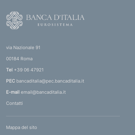
:
F
o
o
(
t
t
e
via Nazionale 91
o
r
00184 Roma
r
n
Tel
+39 06 47921
a
PEC
bancaditalia@pec.bancaditalia.it
a
l
E-mail
email@bancaditalia.it
l
Contatti
'
h
o
L
Mappa del sito
m