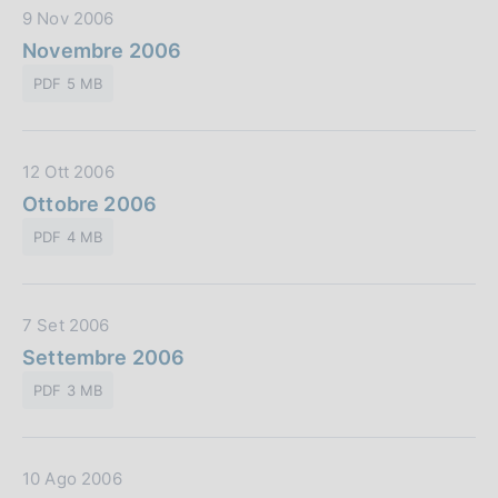
D
9 Nov 2006
b
a
Novembre 2006
b
t
l
PDF 5 MB
a
i
P
c
u
a
D
12 Ott 2006
b
z
a
Ottobre 2006
b
i
t
l
o
PDF 4 MB
a
i
n
P
c
e
u
a
:
D
7 Set 2006
b
z
a
Settembre 2006
b
i
t
l
o
PDF 3 MB
a
i
n
P
c
e
u
a
:
D
10 Ago 2006
b
z