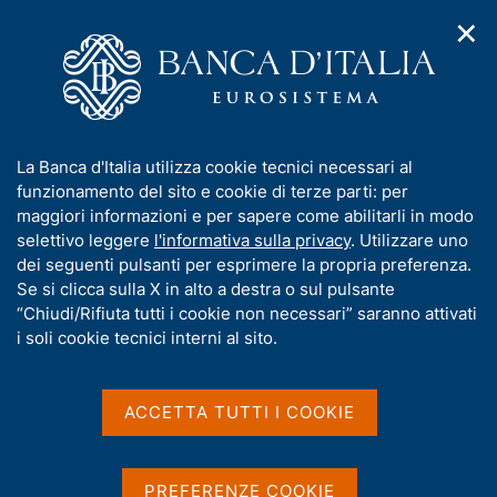
✕
H
A
o
C
p
m
e
r
e
r
i
p
c
Home
/
Pubblicazioni
/
m
a
a
Bollettino mensile BCE (pubblicazione dismessa)
/
e
g
n
Bollettino mensile BCE - 2006
I
La Banca d'Italia utilizza cookie tecnici necessari al
n
e
e
n
funzionamento del sito e cookie di terze parti: per
u
l
d
f
maggiori informazioni e per sapere come abilitarli in modo
i
s
Bollettino mensile BCE -
o
selettivo leggere
l'informativa sulla privacy
. Utilizzare uno
n
i
r
dei seguenti pulsanti per esprimere la propria preferenza.
a
2006
t
m
Se si clicca sulla X in alto a destra o sul pulsante
v
o
i
a
“Chiudi/Rifiuta tutti i cookie non necessari” saranno attivati
g
t
i soli cookie tecnici interni al sito.
a
i
Condividi
z
S
v
i
t
a
o
ACCETTA TUTTI I COOKIE
a
n
s
m
e
u
p
i
a
PREFERENZE COOKIE