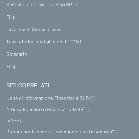
I
e
Servizi online con accesso SPID
N
p
K
Filiali
a
U
g
Lavorare in Banca d'Italia
T
e
I
Tassi effettivi globali medi (TEGM)
)
L
Glossario
I
FAQ
SITI CORRELATI
Unità di Informazione Finanziaria (UIF)
Arbitro Bancario e Finanziario (ABF)
IVASS
Premio per la scuola "Inventiamo una banconota"