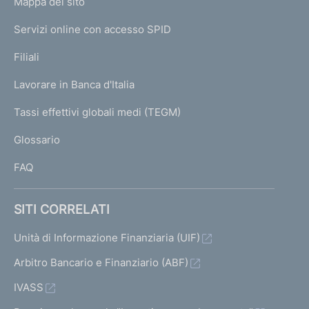
L
Mappa del sito
m
I
e
Servizi online con accesso SPID
N
p
K
Filiali
a
U
g
Lavorare in Banca d'Italia
T
e
I
Tassi effettivi globali medi (TEGM)
)
L
Glossario
I
FAQ
SITI CORRELATI
Unità di Informazione Finanziaria (UIF)
Arbitro Bancario e Finanziario (ABF)
IVASS