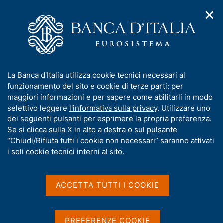
✕
H
A
o
C
p
m
e
r
e
r
i
p
c
Home
/
Pubblicazioni
/
Il bilancio di esercizio
/
Ricerca
m
a
a
e
g
n
Risultati della ricerca
I
La Banca d'Italia utilizza cookie tecnici necessari al
n
e
e
n
funzionamento del sito e cookie di terze parti: per
u
l
d
f
maggiori informazioni e per sapere come abilitarli in modo
i
s
o
selettivo leggere
l'informativa sulla privacy
. Utilizzare uno
n
i
r
dei seguenti pulsanti per esprimere la propria preferenza.
a
t
m
Se si clicca sulla X in alto a destra o sul pulsante
v
o
i
a
“Chiudi/Rifiuta tutti i cookie non necessari” saranno attivati
Trova elementi
g
t
i soli cookie tecnici interni al sito.
a
i
z
v
i
All'interno di
a
o
ACCETTA TUTTI I COOKIE
Il bilancio di esercizio
n
s
con data
e
u
2024
i
PREFERENZE COOKIE
Dove si trovano le parole