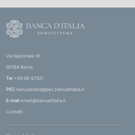
i
c
a
F
z
i
o
o
o
n
(
t
e
t
e
via Nazionale 91
:
o
r
00184 Roma
r
n
Tel
+39 06 47921
a
PEC
bancaditalia@pec.bancaditalia.it
a
l
E-mail
email@bancaditalia.it
l
Contatti
'
h
o