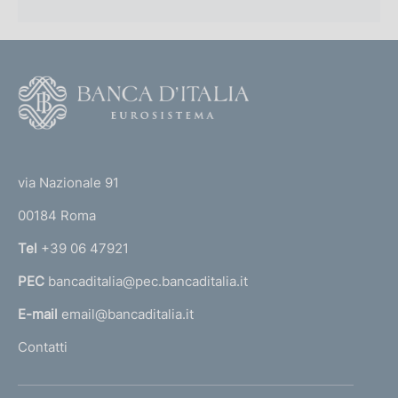
F
o
o
(
t
t
e
via Nazionale 91
o
r
00184 Roma
r
n
Tel
+39 06 47921
a
PEC
bancaditalia@pec.bancaditalia.it
a
l
E-mail
email@bancaditalia.it
l
Contatti
'
h