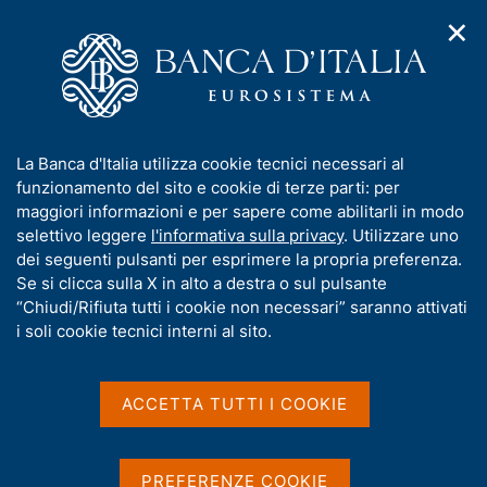
✕
H
A
o
C
p
m
e
r
e
r
i
p
c
Home
/
Pubblicazioni
/
m
a
a
Bilancia dei pagamenti e posizione patrimoniale sull'estero
/
e
g
n
Bilancia dei pagamenti e posizione patrimoniale sull'estero -
I
La Banca d'Italia utilizza cookie tecnici necessari al
n
e
e
2023
n
funzionamento del sito e cookie di terze parti: per
u
l
d
f
maggiori informazioni e per sapere come abilitarli in modo
i
s
o
selettivo leggere
l'informativa sulla privacy
. Utilizzare uno
n
i
Bilancia dei pagamenti e
r
dei seguenti pulsanti per esprimere la propria preferenza.
a
t
m
Se si clicca sulla X in alto a destra o sul pulsante
v
posizione patrimoniale
o
i
a
“Chiudi/Rifiuta tutti i cookie non necessari” saranno attivati
g
sull'estero - 2023
t
i soli cookie tecnici interni al sito.
a
i
z
v
i
a
Statistiche
o
ACCETTA TUTTI I COOKIE
n
s
e
u
i
PREFERENZE COOKIE
Condividi