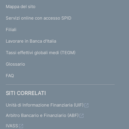
o
L
Mappa del sito
m
I
e
Servizi online con accesso SPID
N
p
K
Filiali
a
U
g
Lavorare in Banca d'Italia
T
e
I
Tassi effettivi globali medi (TEGM)
)
L
Glossario
I
FAQ
SITI CORRELATI
Unità di Informazione Finanziaria (UIF)
Arbitro Bancario e Finanziario (ABF)
IVASS