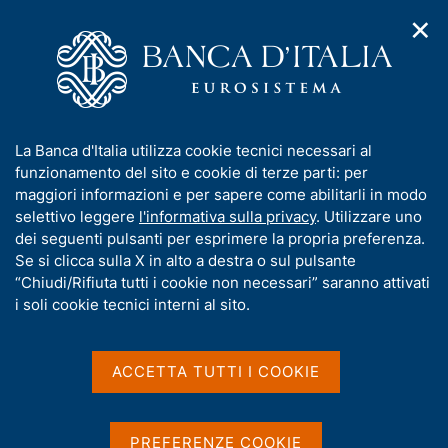
✕
H
A
o
C
p
m
e
r
e
r
i
p
c
Home
/
Pubblicazioni
/
m
a
a
Bilancia dei pagamenti e posizione patrimoniale sull'estero
/
e
g
n
Bilancia dei pagamenti e posizione patrimoniale sull'estero -
I
La Banca d'Italia utilizza cookie tecnici necessari al
n
e
e
2018
n
funzionamento del sito e cookie di terze parti: per
u
l
d
f
maggiori informazioni e per sapere come abilitarli in modo
i
s
o
selettivo leggere
l'informativa sulla privacy
. Utilizzare uno
n
i
Bilancia dei pagamenti e
r
dei seguenti pulsanti per esprimere la propria preferenza.
a
t
m
Se si clicca sulla X in alto a destra o sul pulsante
v
posizione patrimoniale
o
i
a
“Chiudi/Rifiuta tutti i cookie non necessari” saranno attivati
g
sull'estero - 2018
t
i soli cookie tecnici interni al sito.
a
i
z
v
i
a
Statistiche
o
ACCETTA TUTTI I COOKIE
n
s
e
u
i
PREFERENZE COOKIE
Condividi