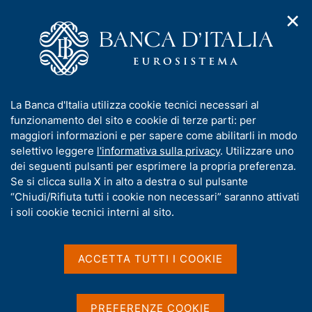
✕
H
A
o
C
p
m
e
r
e
r
i
p
c
Home
/
Pubblicazioni
/
m
a
a
Bilancia dei pagamenti e posizione patrimoniale sull'estero
/
e
g
n
Bilancia dei pagamenti e posizione patrimoniale sull'estero -
I
La Banca d'Italia utilizza cookie tecnici necessari al
n
e
e
2014
n
funzionamento del sito e cookie di terze parti: per
u
l
d
f
maggiori informazioni e per sapere come abilitarli in modo
i
s
o
selettivo leggere
l'informativa sulla privacy
. Utilizzare uno
n
i
BILANCIA DEI PAGAMENTI E POSIZIONE
r
dei seguenti pulsanti per esprimere la propria preferenza.
a
t
m
Se si clicca sulla X in alto a destra o sul pulsante
PATRIMONIALE SULL'ESTERO
v
o
i
Bilancia dei pagamenti e
a
“Chiudi/Rifiuta tutti i cookie non necessari” saranno attivati
g
t
i soli cookie tecnici interni al sito.
posizione patrimoniale
a
i
z
v
sull'estero - 2014
i
a
o
ACCETTA TUTTI I COOKIE
n
s
Supplemento al Bollettino Statistico - Indicatori
e
u
monetari e finanziari
i
PREFERENZE COOKIE