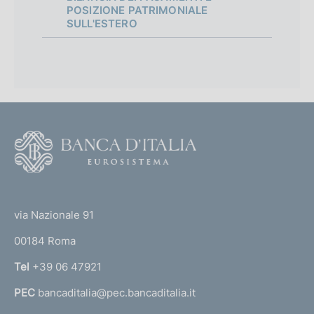
POSIZIONE PATRIMONIALE
SULL'ESTERO
F
o
o
(
t
t
e
via Nazionale 91
o
r
00184 Roma
r
n
Tel
+39 06 47921
a
PEC
bancaditalia@pec.bancaditalia.it
a