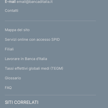
l
E-mail
email@bancaditalia.it
l
Contatti
'
h
o
L
Mappa del sito
m
I
e
Servizi online con accesso SPID
N
p
K
Filiali
a
U
g
Lavorare in Banca d'Italia
T
e
I
Tassi effettivi globali medi (TEGM)
)
L
Glossario
I
FAQ
SITI CORRELATI