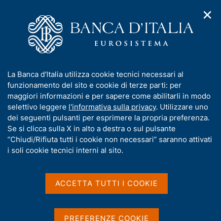
✕
H
A
o
C
p
m
e
r
e
r
i
p
c
Home
/
Pubblicazioni
/
m
a
a
Bilancia dei pagamenti e posizione patrimoniale sull'estero
/
e
g
n
Bilancia dei pagamenti - 2007
I
La Banca d'Italia utilizza cookie tecnici necessari al
n
e
e
n
funzionamento del sito e cookie di terze parti: per
u
l
d
f
maggiori informazioni e per sapere come abilitarli in modo
i
s
o
selettivo leggere
l'informativa sulla privacy
. Utilizzare uno
BILANCIA DEI PAGAMENTI E POSIZIONE
n
i
r
dei seguenti pulsanti per esprimere la propria preferenza.
PATRIMONIALE SULL'ESTERO
a
t
m
Se si clicca sulla X in alto a destra o sul pulsante
Bilancia dei pagamenti -
v
o
i
a
“Chiudi/Rifiuta tutti i cookie non necessari” saranno attivati
2007
g
t
i soli cookie tecnici interni al sito.
a
i
z
v
Supplemento al Bollettino Statistico - Indicatori
i
monetari e finanziari
a
o
ACCETTA TUTTI I COOKIE
n
s
e
u
Gennaio 2007
i
PREFERENZE COOKIE