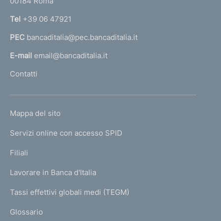
00184 Roma
r
n
Tel
+39 06 47921
a
PEC
bancaditalia@pec.bancaditalia.it
a
l
E-mail
email@bancaditalia.it
l
Contatti
'
h
o
L
Mappa del sito
m
I
e
Servizi online con accesso SPID
N
p
K
Filiali
a
U
g
Lavorare in Banca d'Italia
T
e
I
Tassi effettivi globali medi (TEGM)
)
L
Glossario
I