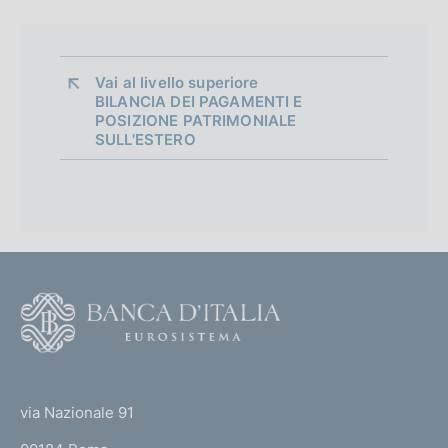
Vai al livello superiore 
BILANCIA DEI PAGAMENTI E
POSIZIONE PATRIMONIALE
SULL'ESTERO
F
o
o
(
t
t
e
via Nazionale 91
o
r