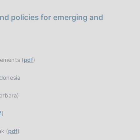
and policies for emerging and
tlements (
pdf
)
ndonesia
Barbara)
f
)
nk (
pdf
)