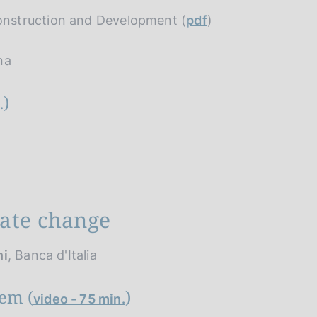
onstruction and Development (
pdf
)
na
)
.
mate change
ni
, Banca d'Italia
tem (
)
video - 75 min.