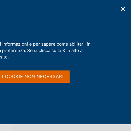
✕
cazioni
Statistiche
Media
|
IT
C
e
r
c
a
i informazioni e per sapere come abilitarli in
n
preferenza. Se si clicca sulla X in alto a
e
l
sito.
Vai al livello superiore 
s
ALTRI ATTI DI CONVEGNI
i
t
I I COOKIE NON NECESSARI
o