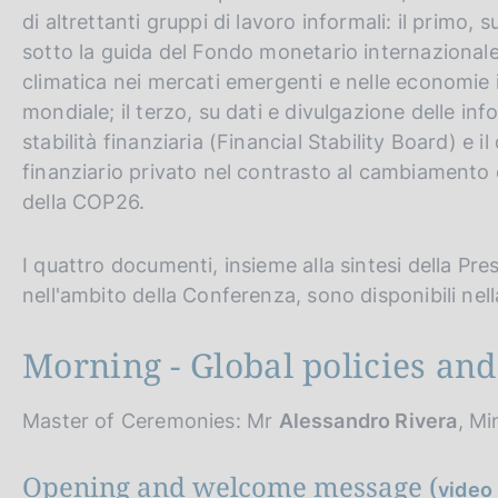
v
di altrettanti gruppi di lavoro informali: il primo, 
e
sotto la guida del Fondo monetario internazionale;
r
climatica nei mercati emergenti e nelle economie i
s
mondiale; il terzo, su dati e divulgazione delle inf
i
stabilità finanziaria (Financial Stability Board) e 
o
finanziario privato nel contrasto al cambiamento 
n
della COP26.
I quattro documenti, insieme alla sintesi della Pre
nell'ambito della Conferenza, sono disponibili nell
Morning - Global policies an
Master of Ceremonies: Mr
Alessandro Rivera
, Mi
Opening and welcome message (
video 