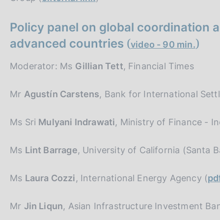
Policy panel on global coordination 
(
)
advanced countries
video - 90 min.
Moderator: Ms
Gillian Tett
, Financial Times
Mr
Agustín Carstens
, Bank for International Set
Ms Sri
Mulyani Indrawati
, Ministry of Finance - I
Ms
Lint Barrage
, University of California (Santa 
Ms
Laura Cozzi
, International Energy Agency (
pd
Mr
Jin Liqun
, Asian Infrastructure Investment Ba