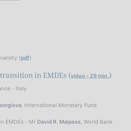
versity (
pdf
)
transition in EMDEs (
)
video - 29 min.
ance - Italy
Georgieva
, International Monetary Fund
 in EMDEs - Mr
David R. Malpass
, World Bank