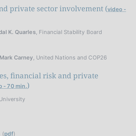
nd private sector involvement (
video -
al K. Quarles
, Financial Stability Board
Mark Carney
, United Nations and COP26
es, financial risk and private
)
o - 70 min.
University
 (
pdf
)