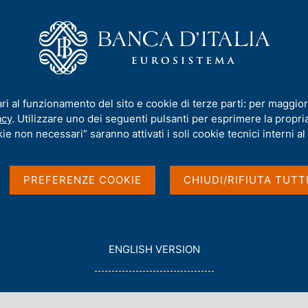
iamo
Compiti
Servizi al cittadino
Pubbli
ference on Climate Change
ari al funzionamento del sito e cookie di terze parti: per maggior
acy
. Utilizzare uno dei seguenti pulsanti per esprimere la propria 
ie non necessari” saranno attivati i soli cookie tecnici interni al 
nce on Climate
PREFERENZE COOKIE
CHIUDI/RIFIUTA TUTT
G
ENGLISH VERSION
O
T
O