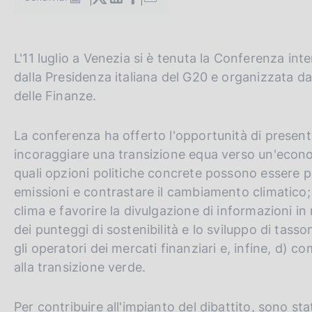
S
c
t
o
a
o
m
k
G
C
L'11 luglio a Venezia si è tenuta la Conferenza in
p
i
a
o
e
dalla Presidenza italiana del G20 e organizzata dal
e
l
t
r
delle Finanze.
:
a
o
c
p
a
t
a
La conferenza ha offerto l'opportunità di presenta
g
h
n
incoraggiare una transizione equa verso un'econo
i
n
e
e
quali opzioni politiche concrete possono essere
a
e
l
emissioni e contrastare il cambiamento climatico; 
n
s
clima e favorire la divulgazione di informazioni 
g
i
dei punteggi di sostenibilità e lo sviluppo di tass
l
t
gli operatori dei mercati finanziari e, infine, d) com
i
o
alla transizione verde.
s
h
Per contribuire all'impianto del dibattito, sono s