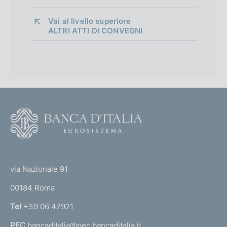
i
Vai al livello superiore 
o
ALTRI ATTI DI CONVEGNI
n
e
d
i
F
a
o
p
o
(
p
t
t
e
r
via Nazionale 91
o
r
o
00184 Roma
r
n
f
Tel
+39 06 47921
a
PEC
bancaditalia@pec.bancaditalia.it