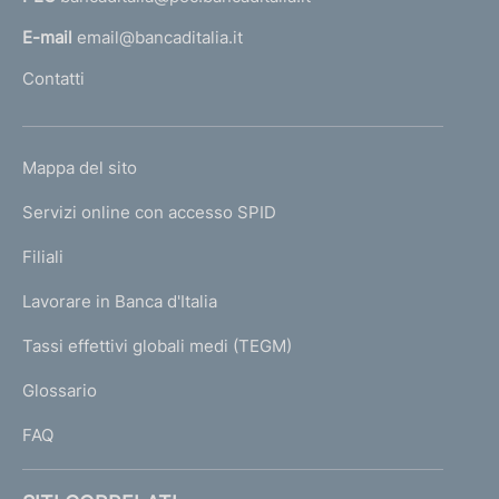
o
a
l
n
E-mail
email@bancaditalia.it
l
d
Contatti
'
i
h
o
m
L
Mappa del sito
m
e
I
e
Servizi online con accesso SPID
N
n
p
K
Filiali
a
t
U
g
Lavorare in Banca d'Italia
T
o
e
I
Tassi effettivi globali medi (TEGM)
)
L
Glossario
I
FAQ