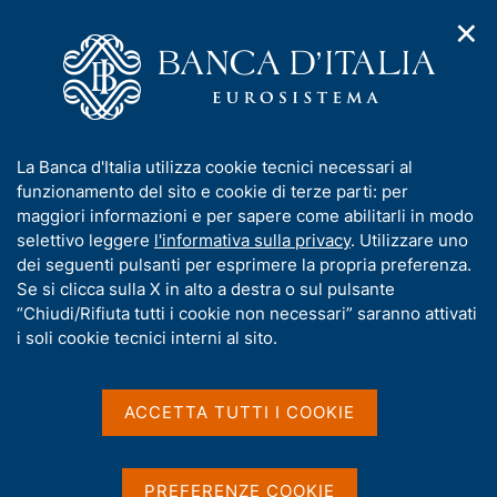
✕
H
A
o
C
p
m
e
r
e
r
i
p
c
Home
/
Pubblicazioni
/
Altri Atti di Convegni
/
Tax Policy
m
a
a
e
g
n
I
La Banca d'Italia utilizza cookie tecnici necessari al
n
e
e
n
funzionamento del sito e cookie di terze parti: per
u
ALTRI ATTI DI CONVEGNI
l
d
f
maggiori informazioni e per sapere come abilitarli in modo
Tax Policy
i
s
o
selettivo leggere
l'informativa sulla privacy
. Utilizzare uno
n
i
r
dei seguenti pulsanti per esprimere la propria preferenza.
a
t
Workshops on Public Finance - Perugia, 3-5 aprile
m
Se si clicca sulla X in alto a destra o sul pulsante
v
o
2003
i
a
“Chiudi/Rifiuta tutti i cookie non necessari” saranno attivati
g
t
i soli cookie tecnici interni al sito.
a
i
z
v
i
Condividi
S
a
o
ACCETTA TUTTI I COOKIE
t
n
s
a
e
u
m
i
PREFERENZE COOKIE
G
C
Il quinto convegno della Banca d’Italia su temi di
p