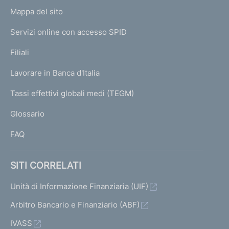
o
L
Mappa del sito
m
I
e
Servizi online con accesso SPID
N
p
K
Filiali
a
U
g
Lavorare in Banca d'Italia
T
e
I
Tassi effettivi globali medi (TEGM)
)
L
Glossario
I
FAQ
SITI CORRELATI
Unità di Informazione Finanziaria (UIF)
Arbitro Bancario e Finanziario (ABF)
IVASS