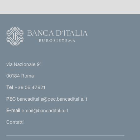
i
c
a
F
z
i
o
o
o
n
(
t
e
t
e
via Nazionale 91
:
o
r
00184 Roma
r
n
Tel
+39 06 47921
a
PEC
bancaditalia@pec.bancaditalia.it
a
l
E-mail
email@bancaditalia.it
l
Contatti
'
h