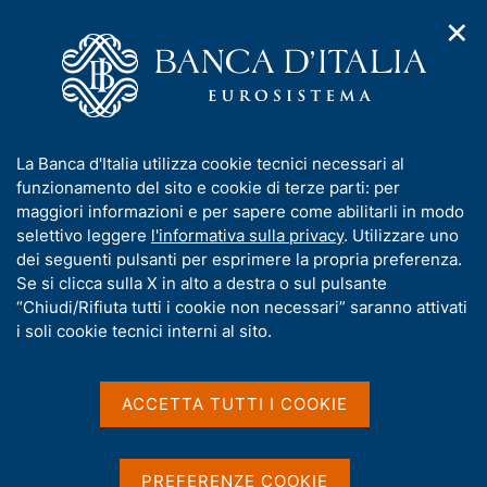
✕
H
A
o
C
p
m
e
r
e
r
i
p
c
Home
/
Pubblicazioni
/
m
a
a
Altre pubblicazioni di educazione finanziaria
/
Ricerca
e
g
n
I
La Banca d'Italia utilizza cookie tecnici necessari al
n
e
e
Risultati della ricerca
n
funzionamento del sito e cookie di terze parti: per
u
l
d
f
maggiori informazioni e per sapere come abilitarli in modo
i
s
o
selettivo leggere
l'informativa sulla privacy
. Utilizzare uno
n
i
r
dei seguenti pulsanti per esprimere la propria preferenza.
a
t
m
Se si clicca sulla X in alto a destra o sul pulsante
v
o
i
a
“Chiudi/Rifiuta tutti i cookie non necessari” saranno attivati
g
t
i soli cookie tecnici interni al sito.
Trova elementi
a
i
z
v
i
a
o
ACCETTA TUTTI I COOKIE
All'interno di
n
s
Altre pubblicazioni di educazione finanziaria
e
u
con data
i
PREFERENZE COOKIE
2017