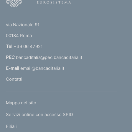
o
o
(
t
t
e
via Nazionale 91
o
r
00184 Roma
r
n
Tel
+39 06 47921
a
PEC
bancaditalia@pec.bancaditalia.it
a
l
E-mail
email@bancaditalia.it
l
Contatti
'
h
o
L
Mappa del sito
m
I
e
Servizi online con accesso SPID
N
p
K
Filiali
a