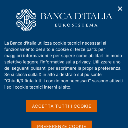
✕
H
A
o
C
p
m
e
r
e
r
i
p
c
Home
/
Media
/
Notizie
/
m
a
a
Webinar: "Fintech and the future of payments"
e
g
n
I
La Banca d'Italia utilizza cookie tecnici necessari al
n
e
e
n
funzionamento del sito e cookie di terze parti: per
u
l
d
f
maggiori informazioni e per sapere come abilitarli in modo
15 GIUGNO 2026
i
s
o
selettivo leggere
l'informativa sulla privacy
. Utilizzare uno
Webinar: "Fintech and the
n
i
r
dei seguenti pulsanti per esprimere la propria preferenza.
a
t
future of payments"
m
Se si clicca sulla X in alto a destra o sul pulsante
v
o
i
a
“Chiudi/Rifiuta tutti i cookie non necessari” saranno attivati
g
t
i soli cookie tecnici interni al sito.
a
i
z
Condividi
S
v
i
t
a
o
ACCETTA TUTTI I COOKIE
a
n
s
m
e
u
p
i
PREFERENZE COOKIE
a