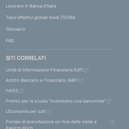
U
g
Lavorare in Banca d'Italia
T
e
I
Tassi effettivi globali medi (TEGM)
)
L
Glossario
I
FAQ
SITI CORRELATI
Unità di Informazione Finanziaria (UIF)
Arbitro Bancario e Finanziario (ABF)
IVASS
Premio per la scuola "Inventiamo una banconota"
L'Economia per tutti
Portale di prenotazione on-line delle visite a
Palazzo Koch