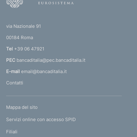
o
o
(
t
t
e
via Nazionale 91
o
r
00184 Roma
r
n
Tel
+39 06 47921
a
PEC
bancaditalia@pec.bancaditalia.it
a
l
E-mail
email@bancaditalia.it
l
Contatti
'
h
o
L
Mappa del sito
m
I
e
Servizi online con accesso SPID
N
p
K
Filiali
a