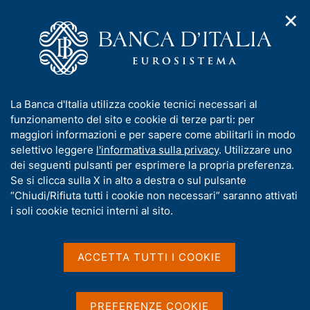
✕
H
A
o
C
p
m
e
r
e
r
i
p
c
Home
/
Media
/
Notizie
/
m
a
a
Seminario Annuale ABI "Antiriciclaggio: novità, impatti e
e
g
n
prospettive" 2026 - Intervento di Sebastiano Laviola
I
La Banca d'Italia utilizza cookie tecnici necessari al
n
e
e
n
funzionamento del sito e cookie di terze parti: per
u
l
d
f
maggiori informazioni e per sapere come abilitarli in modo
i
s
3 LUGLIO 2026
o
selettivo leggere
l'informativa sulla privacy
. Utilizzare uno
n
i
r
Seminario Annuale ABI
dei seguenti pulsanti per esprimere la propria preferenza.
a
t
m
Se si clicca sulla X in alto a destra o sul pulsante
v
o
"Antiriciclaggio: novità,
i
a
“Chiudi/Rifiuta tutti i cookie non necessari” saranno attivati
g
t
i soli cookie tecnici interni al sito.
impatti e prospettive" 2026
a
i
z
- Intervento di Sebastiano
v
i
a
o
ACCETTA TUTTI I COOKIE
Laviola
n
s
e
u
i
PREFERENZE COOKIE