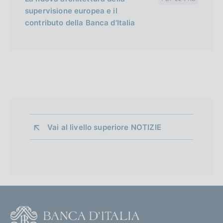
supervisione europea e il
contributo della Banca d'Italia
Vai al livello superiore 
NOTIZIE
F