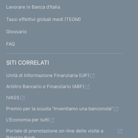
U
g
Lavorare in Banca d'Italia
T
e
I
Tassi effettivi globali medi (TEGM)
)
L
Glossario
I
FAQ
SITI CORRELATI
Unità di Informazione Finanziaria (UIF)
Arbitro Bancario e Finanziario (ABF)
IVASS
Premio per la scuola "Inventiamo una banconota"
L'Economia per tutti
Portale di prenotazione on-line delle visite a
Palazzo Koch