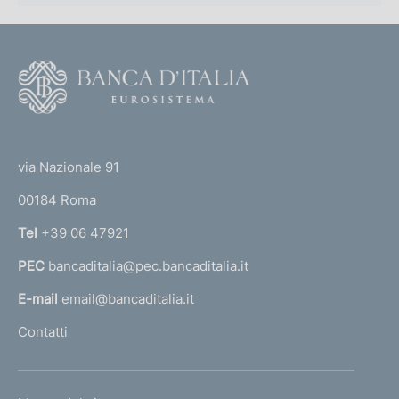
F
o
o
(
t
t
e
via Nazionale 91
o
r
00184 Roma
r
n
Tel
+39 06 47921
a
PEC
bancaditalia@pec.bancaditalia.it
a
l
E-mail
email@bancaditalia.it
l
Contatti
'
h
o