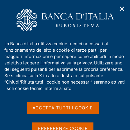
✕
H
A
o
C
p
m
e
r
e
r
i
p
c
Home
/
Media
/
Notizie
/
m
a
a
Relazione annuale sul 2024. Considerazioni finali del
e
g
n
Governatore
I
La Banca d'Italia utilizza cookie tecnici necessari al
n
e
e
n
funzionamento del sito e cookie di terze parti: per
u
l
d
f
maggiori informazioni e per sapere come abilitarli in modo
i
s
30 MAGGIO 2025
o
selettivo leggere
l'informativa sulla privacy
. Utilizzare uno
n
i
r
Relazione annuale sul 2024.
dei seguenti pulsanti per esprimere la propria preferenza.
a
t
m
Se si clicca sulla X in alto a destra o sul pulsante
v
o
Considerazioni finali del
i
a
“Chiudi/Rifiuta tutti i cookie non necessari” saranno attivati
g
t
i soli cookie tecnici interni al sito.
Governatore
a
i
z
v
i
a
o
ACCETTA TUTTI I COOKIE
n
s
Condividi
S
e
u
t
i
a
PREFERENZE COOKIE