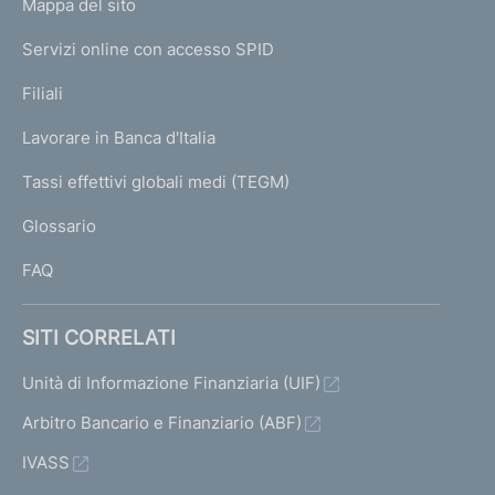
L
Mappa del sito
m
I
e
Servizi online con accesso SPID
N
p
K
Filiali
a
U
g
Lavorare in Banca d'Italia
T
e
I
Tassi effettivi globali medi (TEGM)
)
L
Glossario
I
FAQ
SITI CORRELATI
Unità di Informazione Finanziaria (UIF)
Arbitro Bancario e Finanziario (ABF)
IVASS