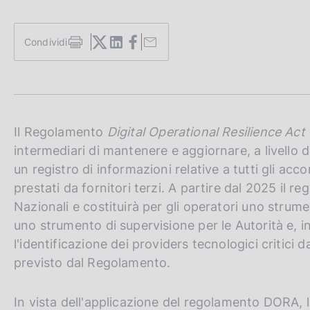
c
o
o
Condividi
S
k
t
i
a
e
m
:
p
a
l
Il Regolamento
Digital Operational Resilience Act
a
intermediari di mantenere e aggiornare, a livello d
p
un registro di informazioni relative a tutti gli accor
a
g
prestati da fornitori terzi. A partire dal 2025 il re
i
Nazionali e costituirà per gli operatori uno strumen
n
uno strumento di supervisione per le Autorità e, in
a
l'identificazione dei providers tecnologici critici
previsto dal Regolamento.
In vista dell'applicazione del regolamento DORA, l