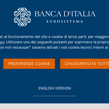
iamo
Compiti
Servizi al cittadino
Pubbli
zio volontario di rilevazione dei registri delle informazioni
ari al funzionamento del sito e cookie di terze parti: per maggior
acy
. Utilizzare uno dei seguenti pulsanti per esprimere la propria 
ie non necessari” saranno attivati i soli cookie tecnici interni al 
ultati dell'esercizio
PREFERENZE COOKIE
CHIUDI/RIFIUTA TUTT
ne dei registri delle
G
ENGLISH VERSION
O
T
O