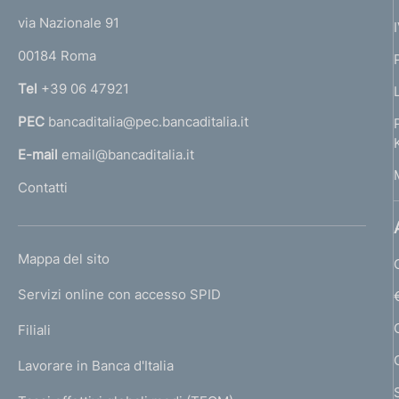
t
e
via Nazionale 91
o
r
00184 Roma
r
n
Tel
+39 06 47921
a
PEC
bancaditalia@pec.bancaditalia.it
a
l
E-mail
email@bancaditalia.it
l
Contatti
'
h
o
L
Mappa del sito
m
I
e
Servizi online con accesso SPID
N
p
K
Filiali
a
U
g
Lavorare in Banca d'Italia
T
e
I