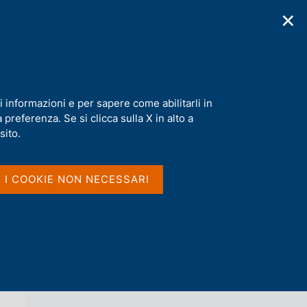
✕
cazioni
Statistiche
Media
|
IT
C
e
r
c
a
i informazioni e per sapere come abilitarli in
n
preferenza. Se si clicca sulla X in alto a
e
l
sito.
Vai al livello superiore 
NOTIZIE
s
i
t
I I COOKIE NON NECESSARI
o