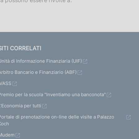
za possono essere rivolte a:
SITI CORRELATI
Unità di Informazione Finanziaria (UIF)
Arbitro Bancario e Finanziario (ABF)
IVASS
Premio per la scuola "Inventiamo una banconota"
L'Economia per tutti
Portale di prenotazione on-line delle visite a Palazzo
Koch
Mudem