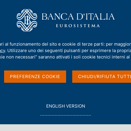
iamo
Compiti
Servizi al cittadino
Pubbli
nth Joint BIS, World Bank, Bank of Canada, Banca d'Italia Public Invest
ari al funzionamento del sito e cookie di terze parti: per maggior
acy
. Utilizzare uno dei seguenti pulsanti per esprimere la propria 
ie non necessari” saranno attivati i soli cookie tecnici interni al 
ceedings - The Ninth
PREFERENZE COOKIE
CHIUDI/RIFIUTA TUTT
, Bank of Canada,
 Investors Conference
G
ENGLISH VERSION
O
T
O