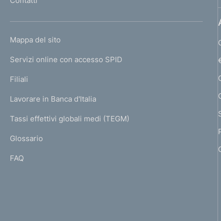
Contatti
'
h
o
L
Mappa del sito
m
I
e
Servizi online con accesso SPID
N
p
K
Filiali
a
U
g
Lavorare in Banca d'Italia
T
e
I
Tassi effettivi globali medi (TEGM)
)
L
Glossario
I
FAQ