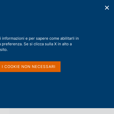
✕
cazioni
Statistiche
Media
|
IT
C
e
r
c
ors Conference
a
i informazioni e per sapere come abilitarli in
n
preferenza. Se si clicca sulla X in alto a
e
l
sito.
Vai al livello superiore 
NOTIZIE
s
i
t
I I COOKIE NON NECESSARI
o