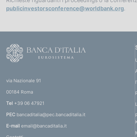
Richieste riguardanti i proceedings o la conferen
publicinvestorsconference@worldbank.org
.
F
o
o
(
t
t
e
via Nazionale 91
o
r
00184 Roma
r
n
Tel
+39 06 47921
a
PEC
bancaditalia@pec.bancaditalia.it
a
l
E-mail
email@bancaditalia.it
l