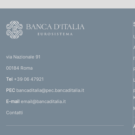
F
o
o
(
t
t
e
via Nazionale 91
o
r
00184 Roma
r
n
Tel
+39 06 47921
a
PEC
bancaditalia@pec.bancaditalia.it
a
l
E-mail
email@bancaditalia.it
l
Contatti
'
h
o