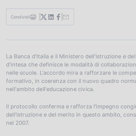
c
o
o
Condividi
S
k
t
i
a
e
m
:
p
a
l
La Banca d'Italia e il Ministero dell'istruzione e 
a
d'intesa che definisce le modalità di collaborazio
p
nelle scuole. L'accordo mira a rafforzare le compe
a
g
formativo, in coerenza con il nuovo quadro normat
i
nell'ambito dell'educazione civica.
n
a
Il protocollo conferma e rafforza l'impegno congiu
dell'istruzione e del merito in questo ambito, co
nel 2007.