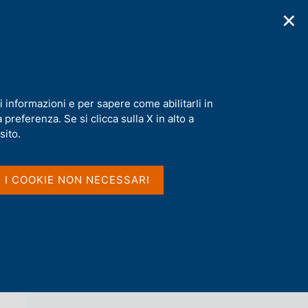
✕
cazioni
Statistiche
Media
|
IT
C
e
r
c
inanziaria nelle scuole
a
i informazioni e per sapere come abilitarli in
n
preferenza. Se si clicca sulla X in alto a
e
l
sito.
Vai al livello superiore 
NOTIZIE
s
i
t
I I COOKIE NON NECESSARI
o