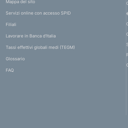
L
Mappa del sito
m
I
e
Servizi online con accesso SPID
N
p
K
Filiali
a
U
g
Lavorare in Banca d'Italia
T
e
I
Tassi effettivi globali medi (TEGM)
)
L
Glossario
I
FAQ