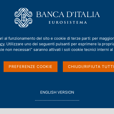
iamo
Compiti
Servizi al cittadino
Pubbli
 Ministero dell'Istruzione e del Merito per la promozione dell'educazione f
ari al funzionamento del sito e cookie di terze parti: per maggior
acy
. Utilizzare uno dei seguenti pulsanti per esprimere la propria 
ie non necessari” saranno attivati i soli cookie tecnici interni al 
 Banca d'Italia e
PREFERENZE COOKIE
CHIUDI/RIFIUTA TUTT
one e del Merito per la
azione finanziaria
G
ENGLISH VERSION
O
T
O