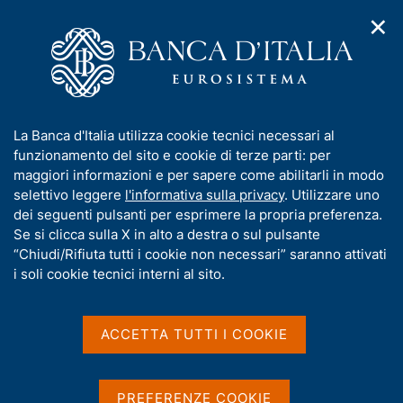
✕
H
A
o
C
p
m
e
r
e
r
i
p
c
Home
/
Media
/
Notizie
/
m
a
a
Proiezioni macroeconomiche per l'Italia - giugno 2026
e
g
n
I
La Banca d'Italia utilizza cookie tecnici necessari al
n
e
e
n
funzionamento del sito e cookie di terze parti: per
u
l
d
f
maggiori informazioni e per sapere come abilitarli in modo
12 GIUGNO 2026
i
s
o
selettivo leggere
l'informativa sulla privacy
. Utilizzare uno
Proiezioni
n
i
r
dei seguenti pulsanti per esprimere la propria preferenza.
a
t
macroeconomiche per
m
Se si clicca sulla X in alto a destra o sul pulsante
v
o
i
a
“Chiudi/Rifiuta tutti i cookie non necessari” saranno attivati
l'Italia - giugno 2026
g
t
i soli cookie tecnici interni al sito.
a
i
z
v
i
a
o
ACCETTA TUTTI I COOKIE
Condividi
S
n
s
t
e
u
a
i
m
PREFERENZE COOKIE