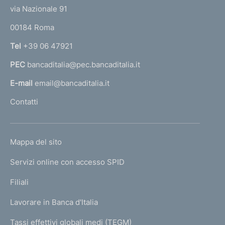
t
e
via Nazionale 91
o
r
00184 Roma
r
n
Tel
+39 06 47921
a
PEC
bancaditalia@pec.bancaditalia.it
a
l
E-mail
email@bancaditalia.it
l
Contatti
'
h
o
L
Mappa del sito
m
I
e
Servizi online con accesso SPID
N
p
K
Filiali
a
U
g
Lavorare in Banca d'Italia
T
e
I
Tassi effettivi globali medi (TEGM)
)