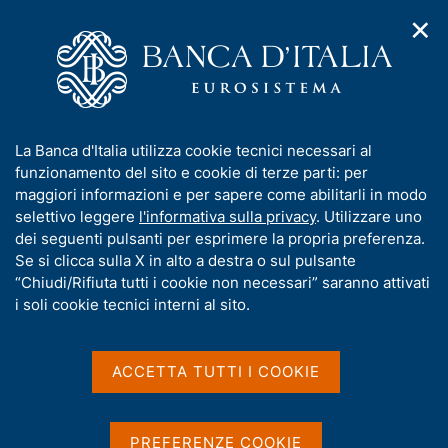
✕
H
A
o
C
p
m
e
r
e
r
i
p
c
Home
/
Media
/
Notizie
/
m
a
a
Private equity e innovazione nell'area dell'euro
e
g
n
I
La Banca d'Italia utilizza cookie tecnici necessari al
n
e
e
n
funzionamento del sito e cookie di terze parti: per
u
l
d
f
maggiori informazioni e per sapere come abilitarli in modo
8 LUGLIO 2026
i
s
o
selettivo leggere
l'informativa sulla privacy
. Utilizzare uno
Private equity e
n
i
r
dei seguenti pulsanti per esprimere la propria preferenza.
a
t
innovazione nell'area
m
Se si clicca sulla X in alto a destra o sul pulsante
v
o
i
a
“Chiudi/Rifiuta tutti i cookie non necessari” saranno attivati
dell'euro
g
t
i soli cookie tecnici interni al sito.
a
i
z
v
i
a
o
ACCETTA TUTTI I COOKIE
Condividi
S
n
s
t
e
u
a
i
m
PREFERENZE COOKIE