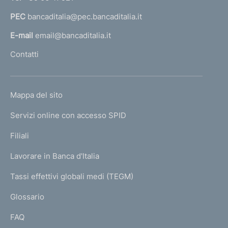
a
PEC
bancaditalia@pec.bancaditalia.it
a
l
E-mail
email@bancaditalia.it
l
Contatti
'
h
o
L
Mappa del sito
m
I
e
Servizi online con accesso SPID
N
p
K
Filiali
a
U
g
Lavorare in Banca d'Italia
T
e
I
Tassi effettivi globali medi (TEGM)
)
L
Glossario
I
FAQ