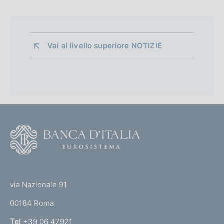
Vai al livello superiore 
NOTIZIE
F
o
o
(
t
t
e
via Nazionale 91
o
r
00184 Roma
r
n
Tel
+39 06 47921