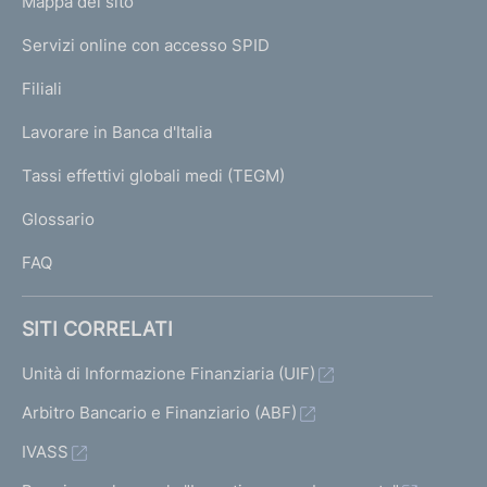
L
Mappa del sito
m
I
e
Servizi online con accesso SPID
N
p
K
Filiali
a
U
g
Lavorare in Banca d'Italia
T
e
I
Tassi effettivi globali medi (TEGM)
)
L
Glossario
I
FAQ
SITI CORRELATI
Unità di Informazione Finanziaria (UIF)
Arbitro Bancario e Finanziario (ABF)
IVASS