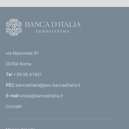
F
o
o
(
t
t
e
via Nazionale 91
o
r
00184 Roma
r
n
Tel
+39 06 47921
a
PEC
bancaditalia@pec.bancaditalia.it
a
l
E-mail
email@bancaditalia.it
l
Contatti
'
h
o