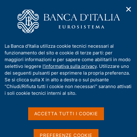
✕
H
A
o
C
p
m
e
r
e
r
i
p
c
Home
/
Media
/
Notizie
/
m
a
a
Presentazione del rapporto annuale sul 2024 "L'economia della
e
g
n
Valle d'Aosta"
I
La Banca d'Italia utilizza cookie tecnici necessari al
n
e
e
n
funzionamento del sito e cookie di terze parti: per
u
l
d
f
maggiori informazioni e per sapere come abilitarli in modo
i
s
2 LUGLIO 2025
o
selettivo leggere
l'informativa sulla privacy
. Utilizzare uno
n
i
r
Presentazione del rapporto
dei seguenti pulsanti per esprimere la propria preferenza.
a
t
m
Se si clicca sulla X in alto a destra o sul pulsante
v
o
annuale sul 2024
i
a
“Chiudi/Rifiuta tutti i cookie non necessari” saranno attivati
g
t
i soli cookie tecnici interni al sito.
"L'economia della Valle
a
i
z
d'Aosta"
v
i
a
o
ACCETTA TUTTI I COOKIE
n
s
e
u
Condividi
S
i
PREFERENZE COOKIE