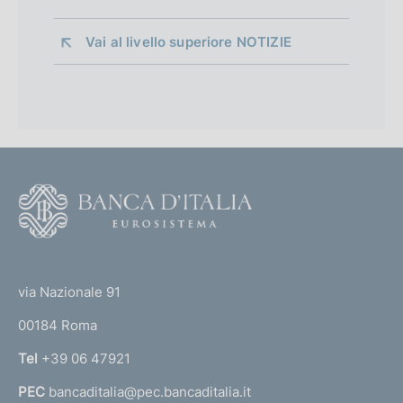
Vai al livello superiore 
NOTIZIE
F
o
o
(
t
t
e
via Nazionale 91
o
r
00184 Roma
r
n
Tel
+39 06 47921
a
PEC
bancaditalia@pec.bancaditalia.it
a