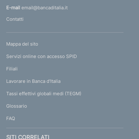
l
E-mail
email@bancaditalia.it
l
Contatti
'
h
o
L
Mappa del sito
m
I
e
Servizi online con accesso SPID
N
p
K
Filiali
a
U
g
Lavorare in Banca d'Italia
T
e
I
Tassi effettivi globali medi (TEGM)
)
L
Glossario
I
FAQ
SITI CORRELATI