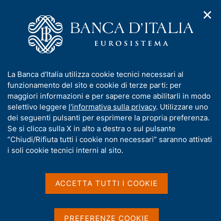
✕
H
A
o
C
p
m
e
r
e
r
i
p
c
Home
/
Media
/
Notizie
/
m
a
a
Presentazione del rapporto annuale sul 2021 "L'economia
e
g
n
dell'Abruzzo"
I
La Banca d'Italia utilizza cookie tecnici necessari al
n
e
e
n
funzionamento del sito e cookie di terze parti: per
u
l
d
f
maggiori informazioni e per sapere come abilitarli in modo
i
s
28 GIUGNO 2022
o
selettivo leggere
l'informativa sulla privacy
. Utilizzare uno
n
i
r
Presentazione del rapporto
dei seguenti pulsanti per esprimere la propria preferenza.
a
t
m
Se si clicca sulla X in alto a destra o sul pulsante
v
o
annuale sul 2021
i
a
“Chiudi/Rifiuta tutti i cookie non necessari” saranno attivati
g
t
i soli cookie tecnici interni al sito.
"L'economia dell'Abruzzo"
a
i
z
v
i
a
o
ACCETTA TUTTI I COOKIE
n
s
Condividi
S
e
u
t
i
a
PREFERENZE COOKIE