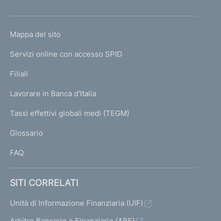
h
o
L
Mappa del sito
m
I
e
Servizi online con accesso SPID
N
p
K
Filiali
a
U
g
Lavorare in Banca d'Italia
T
e
I
Tassi effettivi globali medi (TEGM)
)
L
Glossario
I
FAQ
SITI CORRELATI
Unità di Informazione Finanziaria (UIF)
Arbitro Bancario e Finanziario (ABF)