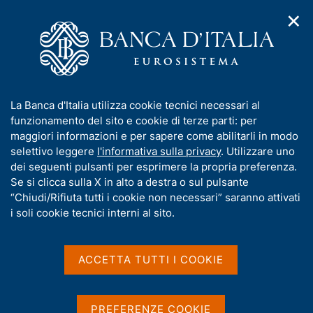
✕
H
A
o
C
p
m
e
r
e
r
i
p
c
Home
/
Media
/
Notizie
/
m
a
a
Paolo Angelini interviene all'Assemblea annuale dell'ANIA 2026
e
g
n
I
La Banca d'Italia utilizza cookie tecnici necessari al
n
e
e
n
funzionamento del sito e cookie di terze parti: per
u
l
d
f
maggiori informazioni e per sapere come abilitarli in modo
2 LUGLIO 2026
i
s
o
selettivo leggere
l'informativa sulla privacy
. Utilizzare uno
Paolo Angelini interviene
n
i
r
dei seguenti pulsanti per esprimere la propria preferenza.
a
t
all'Assemblea annuale
m
Se si clicca sulla X in alto a destra o sul pulsante
v
o
i
a
“Chiudi/Rifiuta tutti i cookie non necessari” saranno attivati
dell'ANIA 2026
g
t
i soli cookie tecnici interni al sito.
a
i
z
v
i
a
o
ACCETTA TUTTI I COOKIE
Condividi
S
n
s
t
e
u
a
i
m
PREFERENZE COOKIE