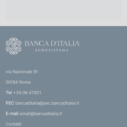
F
o
o
(
t
t
e
via Nazionale 91
o
r
00184 Roma
r
n
Tel
+39 06 47921
a
PEC
bancaditalia@pec.bancaditalia.it
a
l
E-mail
email@bancaditalia.it
l
Contatti
'