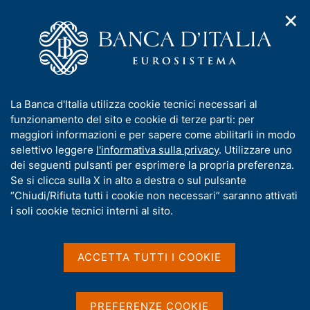
✕
H
A
o
C
p
m
e
r
e
r
i
p
c
Home
/
Media
/
Notizie
/
m
a
a
È online il nuovo sito di educazione finanziaria
e
g
n
I
La Banca d'Italia utilizza cookie tecnici necessari al
n
e
e
n
funzionamento del sito e cookie di terze parti: per
u
l
d
f
maggiori informazioni e per sapere come abilitarli in modo
19 GIUGNO 2025
i
s
o
selettivo leggere
l'informativa sulla privacy
. Utilizzare uno
È online il nuovo sito di
n
i
r
dei seguenti pulsanti per esprimere la propria preferenza.
a
t
educazione finanziaria
m
Se si clicca sulla X in alto a destra o sul pulsante
v
o
i
a
“Chiudi/Rifiuta tutti i cookie non necessari” saranno attivati
g
t
i soli cookie tecnici interni al sito.
a
i
z
Condividi
S
v
i
t
a
o
ACCETTA TUTTI I COOKIE
a
n
s
m
e
u
p
i
PREFERENZE COOKIE
a