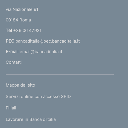
t
t
e
via Nazionale 91
o
r
00184 Roma
r
n
Tel
+39 06 47921
a
PEC
bancaditalia@pec.bancaditalia.it
a
l
E-mail
email@bancaditalia.it
l
Contatti
'
h
o
L
Mappa del sito
m
I
e
Servizi online con accesso SPID
N
p
K
Filiali
a
U
g
Lavorare in Banca d'Italia
T
e