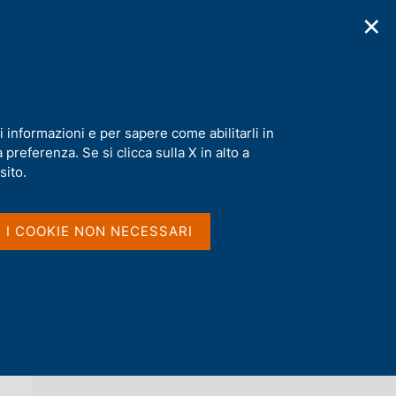
✕
cazioni
Statistiche
Media
|
IT
C
e
r
c
ale:
a
i informazioni e per sapere come abilitarli in
n
preferenza. Se si clicca sulla X in alto a
e
l
sito.
Vai al livello superiore 
NOTIZIE
s
i
t
I I COOKIE NON NECESSARI
o