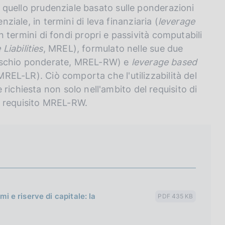
i: quello prudenziale basato sulle ponderazioni
nziale, in termini di leva finanziaria (
leverage
in termini di fondi propri e passività computabili
iabilities
, MREL), formulato nelle sue due
i rischio ponderate, MREL-RW) e
leverage based
 MREL-LR). Ciò comporta che l'utilizzabilità del
richiesta non solo nell'ambito del requisito di
l requisito MREL-RW.
mi e riserve di capitale: la
PDF 435 KB