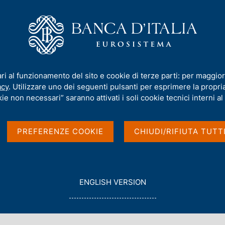
iamo
Compiti
Servizi al cittadino
Pubbli
n. 30 - Le sovrapposizioni (overlaps) tra requisiti minimi e riserve di capit
ari al funzionamento del sito e cookie di terze parti: per maggior
acy
. Utilizzare uno dei seguenti pulsanti per esprimere la propria 
ie non necessari” saranno attivati i soli cookie tecnici interni al 
ziaria e vigilanza n.
PREFERENZE COOKIE
CHIUDI/RIFIUTA TUTT
i (overlaps) tra
rve di capitale:
G
ENGLISH VERSION
O
T
O