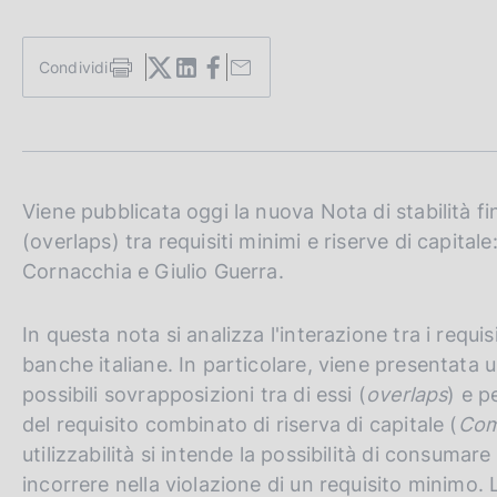
c
o
o
Condividi
S
k
t
i
a
e
m
:
p
a
l
Viene pubblicata oggi la nuova Nota di stabilità fi
a
(overlaps) tra requisiti minimi e riserve di capital
p
Cornacchia e Giulio Guerra.
a
g
i
In questa nota si analizza l'interazione tra i requisi
n
banche italiane. In particolare, viene presentata 
a
possibili sovrapposizioni tra di essi (
overlaps
) e p
del requisito combinato di riserva di capitale (
Com
utilizzabilità si intende la possibilità di consumar
incorrere nella violazione di un requisito minimo