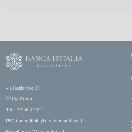
F
o
o
(
t
t
e
via Nazionale 91
o
r
00184 Roma
r
n
Tel
+39 06 47921
a
PEC
bancaditalia@pec.bancaditalia.it
a
l
E-mail
email@bancaditalia.it