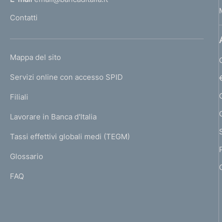
l
Contatti
'
h
o
L
Mappa del sito
m
I
e
Servizi online con accesso SPID
N
p
K
Filiali
a
U
g
Lavorare in Banca d'Italia
T
e
I
Tassi effettivi globali medi (TEGM)
)
L
Glossario
I
FAQ