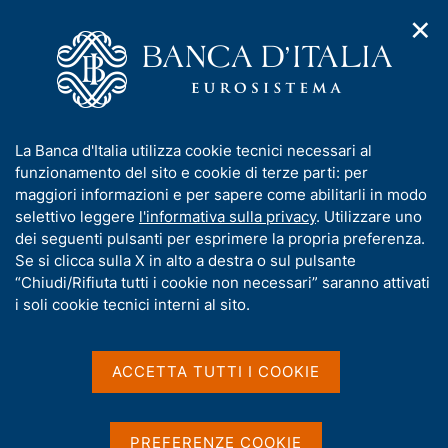
✕
H
A
o
C
p
m
e
r
e
r
i
p
c
Home
/
Media
/
Notizie
/
m
a
a
Newsletter sulla Cooperazione tecnica internazionale, n. 24
e
g
n
I
La Banca d'Italia utilizza cookie tecnici necessari al
n
e
e
n
funzionamento del sito e cookie di terze parti: per
u
l
d
f
maggiori informazioni e per sapere come abilitarli in modo
7 AGOSTO 2025
i
s
o
selettivo leggere
l'informativa sulla privacy
. Utilizzare uno
Newsletter sulla
n
i
r
dei seguenti pulsanti per esprimere la propria preferenza.
a
t
Cooperazione tecnica
m
Se si clicca sulla X in alto a destra o sul pulsante
v
o
i
a
“Chiudi/Rifiuta tutti i cookie non necessari” saranno attivati
internazionale, n. 24
g
t
i soli cookie tecnici interni al sito.
a
i
z
v
i
a
o
ACCETTA TUTTI I COOKIE
Condividi
S
n
s
t
e
u
a
i
m
PREFERENZE COOKIE