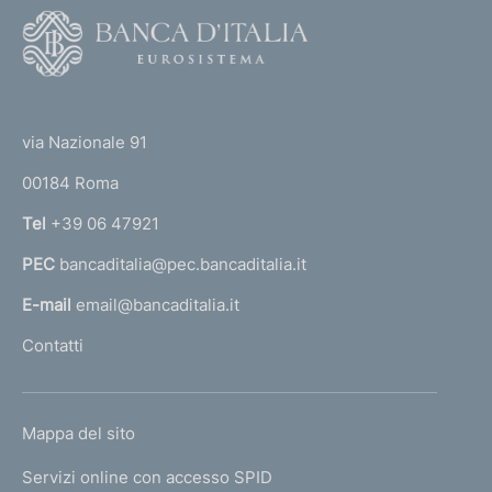
F
o
o
(
t
t
e
via Nazionale 91
o
r
00184 Roma
r
n
Tel
+39 06 47921
a
PEC
bancaditalia@pec.bancaditalia.it
a
l
E-mail
email@bancaditalia.it
l
Contatti
'
h
o
L
Mappa del sito
m
I
e
Servizi online con accesso SPID
N