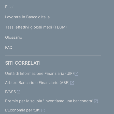
p
K
Filiali
a
U
g
Lavorare in Banca d'Italia
T
e
I
Tassi effettivi globali medi (TEGM)
)
L
Glossario
I
FAQ
SITI CORRELATI
Unità di Informazione Finanziaria (UIF)
Arbitro Bancario e Finanziario (ABF)
IVASS
Premio per la scuola "Inventiamo una banconota"
L'Economia per tutti