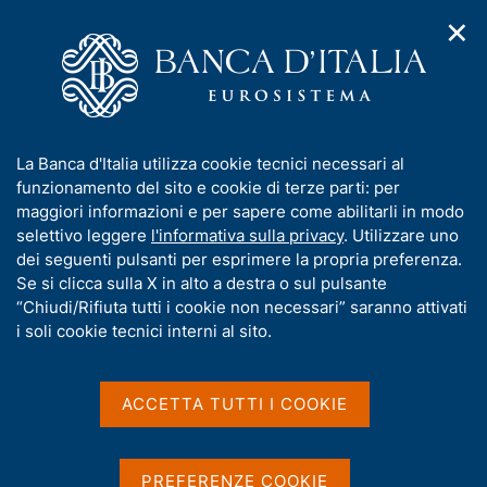
✕
H
A
o
C
p
m
e
r
e
r
i
p
c
Home
/
Media
/
Notizie
/
m
a
a
La BCE aggiorna gli indicatori sul cambiamento climatico
e
g
n
I
La Banca d'Italia utilizza cookie tecnici necessari al
n
e
e
n
funzionamento del sito e cookie di terze parti: per
u
l
d
f
maggiori informazioni e per sapere come abilitarli in modo
18 APRILE 2024
i
s
o
selettivo leggere
l'informativa sulla privacy
. Utilizzare uno
La BCE aggiorna gli
n
i
r
dei seguenti pulsanti per esprimere la propria preferenza.
a
t
indicatori sul cambiamento
m
Se si clicca sulla X in alto a destra o sul pulsante
v
o
i
a
“Chiudi/Rifiuta tutti i cookie non necessari” saranno attivati
climatico
g
t
i soli cookie tecnici interni al sito.
a
i
z
v
i
a
o
ACCETTA TUTTI I COOKIE
Condividi
S
n
s
t
e
u
a
i
m
PREFERENZE COOKIE