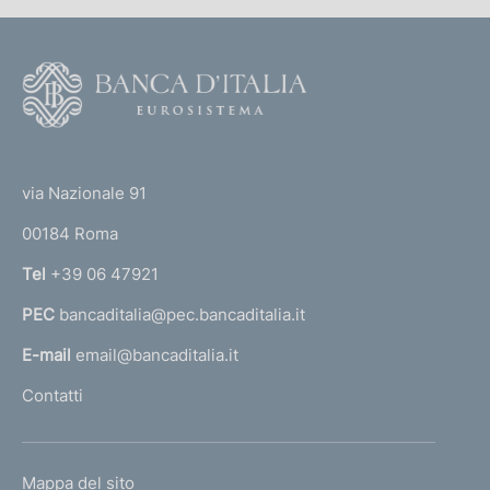
F
o
o
(
t
t
e
via Nazionale 91
o
r
00184 Roma
r
n
Tel
+39 06 47921
a
PEC
bancaditalia@pec.bancaditalia.it
a
l
E-mail
email@bancaditalia.it
l
Contatti
'
h
o
L
Mappa del sito