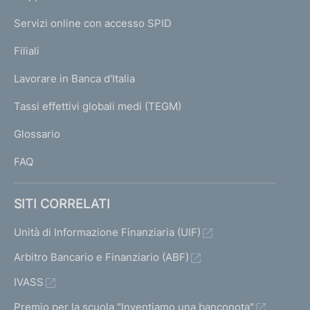
m
I
e
Servizi online con accesso SPID
N
p
K
Filiali
a
U
g
Lavorare in Banca d'Italia
T
e
I
Tassi effettivi globali medi (TEGM)
)
L
Glossario
I
FAQ
SITI CORRELATI
Unità di Informazione Finanziaria (UIF)
Arbitro Bancario e Finanziario (ABF)
IVASS
Premio per la scuola "Inventiamo una banconota"