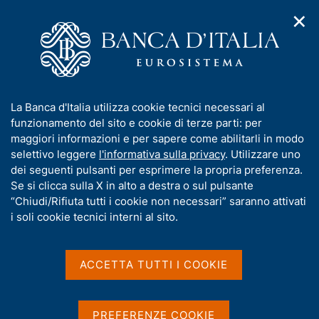
✕
H
A
o
C
p
m
e
r
e
r
i
p
c
Home
/
Media
/
Notizie
/
m
a
a
L'economia italiana in breve, n. 6 - giugno 2026
e
g
n
I
La Banca d'Italia utilizza cookie tecnici necessari al
n
e
e
n
funzionamento del sito e cookie di terze parti: per
u
l
d
f
maggiori informazioni e per sapere come abilitarli in modo
10 GIUGNO 2026
i
s
o
selettivo leggere
l'informativa sulla privacy
. Utilizzare uno
L'economia italiana in
n
i
r
dei seguenti pulsanti per esprimere la propria preferenza.
a
t
breve, n. 6 - giugno 2026
m
Se si clicca sulla X in alto a destra o sul pulsante
v
o
i
a
“Chiudi/Rifiuta tutti i cookie non necessari” saranno attivati
g
t
i soli cookie tecnici interni al sito.
a
i
z
Condividi
S
v
i
t
a
o
ACCETTA TUTTI I COOKIE
a
n
s
m
e
u
p
i
PREFERENZE COOKIE
a