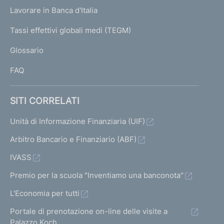
U
g
Lavorare in Banca d'Italia
T
e
I
Tassi effettivi globali medi (TEGM)
)
L
Glossario
I
FAQ
SITI CORRELATI
Unità di Informazione Finanziaria (UIF)
Arbitro Bancario e Finanziario (ABF)
IVASS
Premio per la scuola "Inventiamo una banconota"
L'Economia per tutti
Portale di prenotazione on-line delle visite a
Palazzo Koch