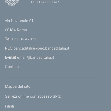
o
o
(
t
t
e
via Nazionale 91
o
r
00184 Roma
r
n
Tel
+39 06 47921
a
PEC
bancaditalia@pec.bancaditalia.it
a
l
E-mail
email@bancaditalia.it
l
Contatti
'
h
o
L
Mappa del sito
m
I
e
Servizi online con accesso SPID
N
p
K
Filiali
a