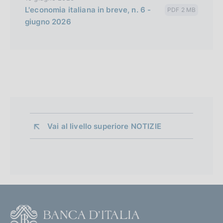
L'economia italiana in breve, n. 6 -
PDF 2 MB
giugno 2026
Vai al livello superiore 
NOTIZIE
F