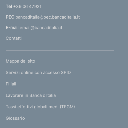
n
Tel
+39 06 47921
a
PEC
bancaditalia@pec.bancaditalia.it
a
l
E-mail
email@bancaditalia.it
l
Contatti
'
h
o
L
Mappa del sito
m
I
e
Servizi online con accesso SPID
N
p
K
Filiali
a
U
g
Lavorare in Banca d'Italia
T
e
I
Tassi effettivi globali medi (TEGM)
)
L
Glossario
I