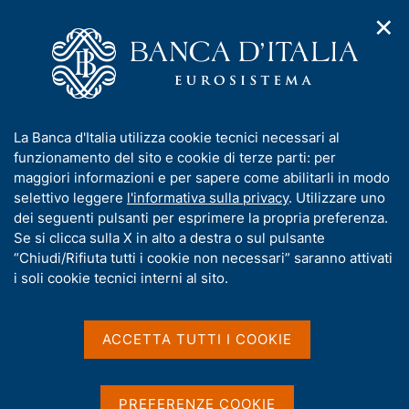
✕
H
A
o
C
p
m
e
r
e
r
i
p
c
Home
/
Media
/
Notizie
/
m
a
a
Intervento di Fabio Panetta all'Assemblea annuale
e
g
n
dell'Associazione Bancaria Italiana (ABI) - 2025
I
La Banca d'Italia utilizza cookie tecnici necessari al
n
e
e
n
funzionamento del sito e cookie di terze parti: per
u
l
d
f
maggiori informazioni e per sapere come abilitarli in modo
i
s
10 LUGLIO 2025
o
selettivo leggere
l'informativa sulla privacy
. Utilizzare uno
n
i
r
Intervento di Fabio Panetta
dei seguenti pulsanti per esprimere la propria preferenza.
a
t
m
Se si clicca sulla X in alto a destra o sul pulsante
v
o
all'Assemblea annuale
i
a
“Chiudi/Rifiuta tutti i cookie non necessari” saranno attivati
g
t
i soli cookie tecnici interni al sito.
dell'Associazione Bancaria
a
i
z
Italiana (ABI) - 2025
v
i
a
o
ACCETTA TUTTI I COOKIE
n
s
e
11 luglio 2025 - Milano, ore 10:00 - Diretta
u
i
video
PREFERENZE COOKIE