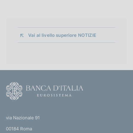
Vai al livello superiore 
NOTIZIE
F
o
o
(
t
t
e
via Nazionale 91
o
r
00184 Roma
r