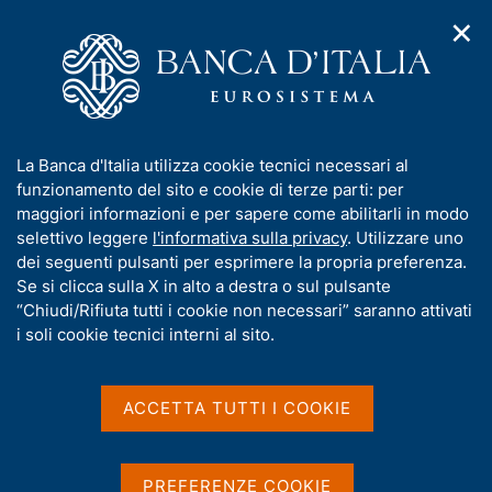
✕
H
A
o
C
p
m
e
r
e
r
i
p
c
Home
/
Media
/
Notizie
/
m
a
a
Intervento del Governatore Fabio Panetta al Development
e
g
n
Committee - Washington DC, 16 aprile 2026
I
La Banca d'Italia utilizza cookie tecnici necessari al
n
e
e
n
funzionamento del sito e cookie di terze parti: per
u
l
d
f
maggiori informazioni e per sapere come abilitarli in modo
i
s
16 APRILE 2026
o
selettivo leggere
l'informativa sulla privacy
. Utilizzare uno
n
i
r
Intervento del Governatore
dei seguenti pulsanti per esprimere la propria preferenza.
a
t
m
Se si clicca sulla X in alto a destra o sul pulsante
v
o
Fabio Panetta al
i
a
“Chiudi/Rifiuta tutti i cookie non necessari” saranno attivati
g
t
i soli cookie tecnici interni al sito.
Development Committee -
a
i
z
Washington DC, 16 aprile
v
i
a
o
ACCETTA TUTTI I COOKIE
2026
n
s
e
u
i
PREFERENZE COOKIE