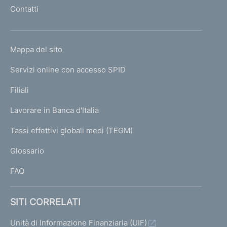
l
Contatti
'
h
o
L
Mappa del sito
m
I
e
Servizi online con accesso SPID
N
p
K
Filiali
a
U
g
Lavorare in Banca d'Italia
T
e
I
Tassi effettivi globali medi (TEGM)
)
L
Glossario
I
FAQ
SITI CORRELATI
Unità di Informazione Finanziaria (UIF)