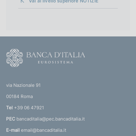
Vai al livello superiore 
NOTIZIE
F
o
o
(
t
t
e
via Nazionale 91
o
r
00184 Roma
r
n
Tel
+39 06 47921
a
PEC
bancaditalia@pec.bancaditalia.it
a
l
E-mail
email@bancaditalia.it