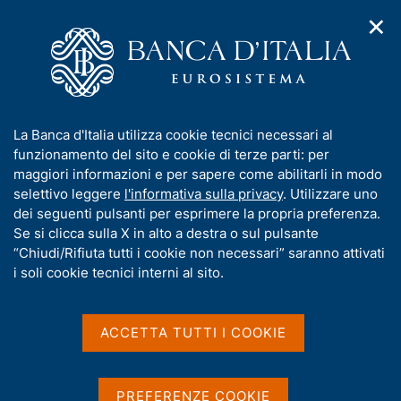
✕
H
A
o
C
p
m
e
r
e
r
i
p
c
Home
/
Media
/
Notizie
/
m
a
a
Il volume delle transazioni sui mercati dei cambi e dei derivati
e
g
n
OTC su valute e tassi di interesse in Italia - 2025
I
La Banca d'Italia utilizza cookie tecnici necessari al
n
e
e
n
funzionamento del sito e cookie di terze parti: per
u
l
d
f
maggiori informazioni e per sapere come abilitarli in modo
i
s
30 SETTEMBRE 2025
o
selettivo leggere
l'informativa sulla privacy
. Utilizzare uno
n
i
r
Il volume delle transazioni
dei seguenti pulsanti per esprimere la propria preferenza.
a
t
m
Se si clicca sulla X in alto a destra o sul pulsante
v
o
sui mercati dei cambi e dei
i
a
“Chiudi/Rifiuta tutti i cookie non necessari” saranno attivati
g
t
i soli cookie tecnici interni al sito.
derivati OTC su valute e
a
i
z
tassi di interesse in Italia -
v
i
a
o
ACCETTA TUTTI I COOKIE
2025
n
s
e
u
i
PREFERENZE COOKIE