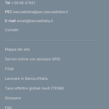
n
Tel
+39 06 47921
a
PEC
bancaditalia@pec.bancaditalia.it
a
l
E-mail
email@bancaditalia.it
l
Contatti
'
h
o
L
Mappa del sito
m
I
e
Servizi online con accesso SPID
N
p
K
Filiali
a
U
g
Lavorare in Banca d'Italia
T
e
I
Tassi effettivi globali medi (TEGM)
)
L
Glossario
I
FAQ