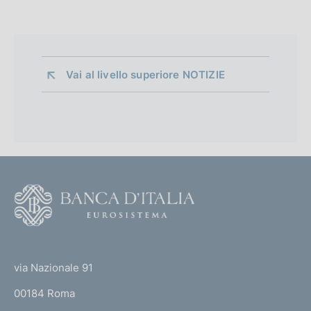
Vai al livello superiore 
NOTIZIE
F
o
o
(
t
t
e
via Nazionale 91
o
r
00184 Roma
r