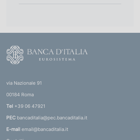
F
o
o
(
t
t
e
via Nazionale 91
o
r
00184 Roma
r
n
Tel
+39 06 47921
a
PEC
bancaditalia@pec.bancaditalia.it
a
l
E-mail
email@bancaditalia.it
l