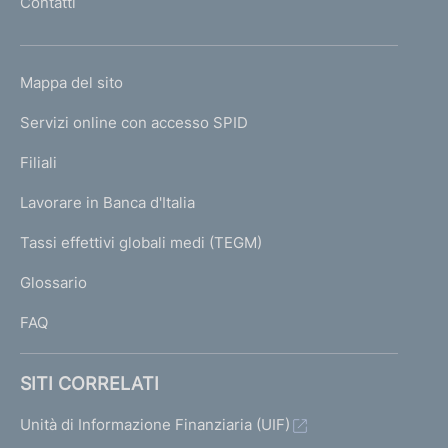
Contatti
'
h
o
L
Mappa del sito
m
I
e
Servizi online con accesso SPID
N
p
K
Filiali
a
U
g
Lavorare in Banca d'Italia
T
e
I
Tassi effettivi globali medi (TEGM)
)
L
Glossario
I
FAQ
SITI CORRELATI
Unità di Informazione Finanziaria (UIF)