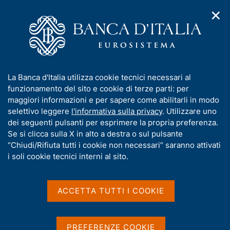
✕
H
A
o
C
p
m
e
r
e
r
i
p
c
Home
/
Media
/
Notizie
/
m
a
a
Il Governatore Ignazio Visco interviene al Convegno "Il
e
g
n
molteplice ruolo delle Banche Centrali: le nuove frontiere della
I
La Banca d'Italia utilizza cookie tecnici necessari al
n
e
e
politica monetaria"
n
funzionamento del sito e cookie di terze parti: per
u
l
d
f
maggiori informazioni e per sapere come abilitarli in modo
i
s
o
selettivo leggere
l'informativa sulla privacy
. Utilizzare uno
n
i
30 SETTEMBRE 2022
r
dei seguenti pulsanti per esprimere la propria preferenza.
a
t
Il Governatore Ignazio
m
Se si clicca sulla X in alto a destra o sul pulsante
v
o
i
a
“Chiudi/Rifiuta tutti i cookie non necessari” saranno attivati
Visco interviene al
g
t
i soli cookie tecnici interni al sito.
a
i
Convegno "Il molteplice
z
v
i
ruolo delle Banche Centrali:
a
o
ACCETTA TUTTI I COOKIE
n
s
le nuove frontiere della
e
u
politica monetaria"
i
PREFERENZE COOKIE