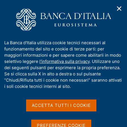
✕
H
A
o
C
p
m
e
r
e
r
i
p
c
Home
/
Media
/
Notizie
/
m
a
a
I Navigati - Al via la nuova campagna sulla sicurezza informatica
e
g
n
I
La Banca d'Italia utilizza cookie tecnici necessari al
n
e
e
n
funzionamento del sito e cookie di terze parti: per
u
l
d
f
maggiori informazioni e per sapere come abilitarli in modo
3 OTTOBRE 2025
i
s
o
selettivo leggere
l'informativa sulla privacy
. Utilizzare uno
I Navigati - Al via la nuova
n
i
r
dei seguenti pulsanti per esprimere la propria preferenza.
a
t
campagna sulla sicurezza
m
Se si clicca sulla X in alto a destra o sul pulsante
v
o
i
a
“Chiudi/Rifiuta tutti i cookie non necessari” saranno attivati
informatica
g
t
i soli cookie tecnici interni al sito.
a
i
z
v
i
a
o
ACCETTA TUTTI I COOKIE
Condividi
S
n
s
t
e
u
a
i
m
PREFERENZE COOKIE