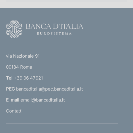
F
o
o
(
t
t
e
via Nazionale 91
o
r
00184 Roma
r
n
Tel
+39 06 47921
a
PEC
bancaditalia@pec.bancaditalia.it
a
l
E-mail
email@bancaditalia.it
l
Contatti
'
h
o