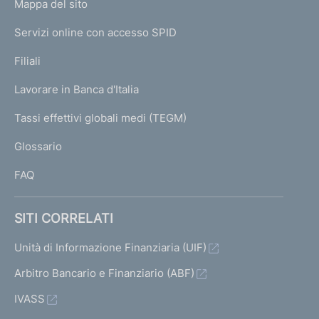
L
Mappa del sito
m
I
e
Servizi online con accesso SPID
N
p
K
Filiali
a
U
g
Lavorare in Banca d'Italia
T
e
I
Tassi effettivi globali medi (TEGM)
)
L
Glossario
I
FAQ
SITI CORRELATI
Unità di Informazione Finanziaria (UIF)
Arbitro Bancario e Finanziario (ABF)
IVASS