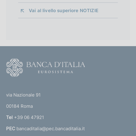
Vai al livello superiore 
NOTIZIE
F
o
o
(
t
t
e
via Nazionale 91
o
r
00184 Roma
r
n
Tel
+39 06 47921
a
PEC
bancaditalia@pec.bancaditalia.it
a