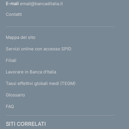
l
E-mail
email@bancaditalia.it
l
Contatti
'
h
o
L
Mappa del sito
m
I
e
Servizi online con accesso SPID
N
p
K
Filiali
a
U
g
Lavorare in Banca d'Italia
T
e
I
Tassi effettivi globali medi (TEGM)
)
L
Glossario
I
FAQ
SITI CORRELATI