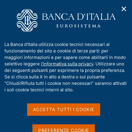
✕
H
A
o
C
p
m
e
r
e
r
i
p
c
Home
/
Media
/
Notizie
/
m
a
a
Giornata Mondiale del Risparmio del 2024 - Intervento del
e
g
n
Governatore
I
La Banca d'Italia utilizza cookie tecnici necessari al
n
e
e
n
funzionamento del sito e cookie di terze parti: per
u
l
d
f
maggiori informazioni e per sapere come abilitarli in modo
i
s
31 OTTOBRE 2024
o
selettivo leggere
l'informativa sulla privacy
. Utilizzare uno
n
i
r
Giornata Mondiale del
dei seguenti pulsanti per esprimere la propria preferenza.
a
t
m
Se si clicca sulla X in alto a destra o sul pulsante
v
o
Risparmio del 2024 -
i
a
“Chiudi/Rifiuta tutti i cookie non necessari” saranno attivati
g
t
i soli cookie tecnici interni al sito.
Intervento del Governatore
a
i
z
v
i
a
o
ACCETTA TUTTI I COOKIE
n
s
Condividi
S
e
u
t
i
a
PREFERENZE COOKIE