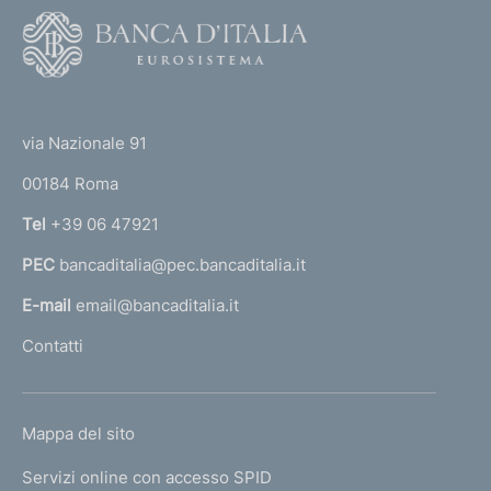
F
o
o
(
t
t
e
via Nazionale 91
o
r
00184 Roma
r
n
Tel
+39 06 47921
a
PEC
bancaditalia@pec.bancaditalia.it
a
l
E-mail
email@bancaditalia.it
l
Contatti
'
h
o
L
Mappa del sito
m
I
e
Servizi online con accesso SPID
N