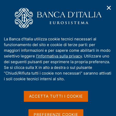
✕
H
A
o
C
p
m
e
r
e
r
i
p
c
Home
/
Media
/
Notizie
/
m
a
a
Disposizioni di "Trasparenza delle operazioni e dei servizi
e
g
n
bancari e finanziari; correttezza delle relazioni tra intermediari e
I
La Banca d'Italia utilizza cookie tecnici necessari al
n
e
e
clienti"
n
funzionamento del sito e cookie di terze parti: per
u
l
d
f
maggiori informazioni e per sapere come abilitarli in modo
i
s
o
selettivo leggere
l'informativa sulla privacy
. Utilizzare uno
n
i
16 LUGLIO 2015
r
dei seguenti pulsanti per esprimere la propria preferenza.
a
t
Disposizioni di
m
Se si clicca sulla X in alto a destra o sul pulsante
v
o
i
a
“Chiudi/Rifiuta tutti i cookie non necessari” saranno attivati
"Trasparenza delle
g
t
i soli cookie tecnici interni al sito.
a
i
operazioni e dei servizi
z
v
i
bancari e finanziari;
a
o
ACCETTA TUTTI I COOKIE
n
s
correttezza delle relazioni
e
u
tra intermediari e clienti"
i
PREFERENZE COOKIE