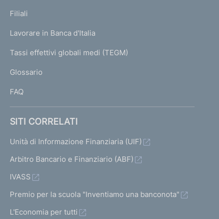
p
K
Filiali
a
U
g
Lavorare in Banca d'Italia
T
e
I
Tassi effettivi globali medi (TEGM)
)
L
Glossario
I
FAQ
SITI CORRELATI
Unità di Informazione Finanziaria (UIF)
Arbitro Bancario e Finanziario (ABF)
IVASS
Premio per la scuola "Inventiamo una banconota"
L'Economia per tutti