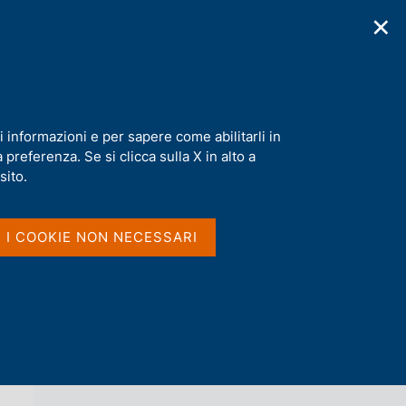
✕
cazioni
Statistiche
Media
|
IT
C
e
r
c
ne del Governatore Panetta
a
i informazioni e per sapere come abilitarli in
n
preferenza. Se si clicca sulla X in alto a
e
l
sito.
Vai al livello superiore 
NOTIZIE
s
i
t
I I COOKIE NON NECESSARI
o