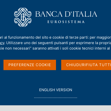
iamo
Compiti
Servizi al cittadino
Pubbli
nuti falsi e fraudolenti che utilizzano indebitamente il nome e l'immagi
ari al funzionamento del sito e cookie di terze parti: per maggior
acy
. Utilizzare uno dei seguenti pulsanti per esprimere la propria 
ie non necessari” saranno attivati i soli cookie tecnici interni al 
te di nuovi contenuti
PREFERENZE COOKIE
CHIUDI/RIFIUTA TUTT
 utilizzano
 e l'immagine del
G
ENGLISH VERSION
O
T
O