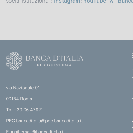
social istituzionali:
Instagram
;
YouTube
;
X - Banca
F
o
o
(
t
t
e
via Nazionale 91
o
r
00184 Roma
r
n
Tel
+39 06 47921
a
PEC
bancaditalia@pec.bancaditalia.it
a
l
E-mail
email@bancaditalia.it