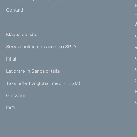
l
Contatti
'
h
o
L
Mappa del sito
m
I
e
Servizi online con accesso SPID
N
p
K
Filiali
a
U
g
Lavorare in Banca d'Italia
T
e
I
Tassi effettivi globali medi (TEGM)
)
L
Glossario
I
FAQ