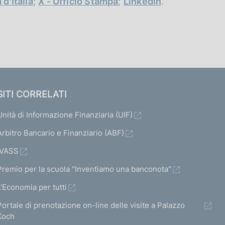
 d'Italia
;
X - Ufficio Stampa
;
LinkedIn
.
SITI CORRELATI
Unità di Informazione Finanziaria (UIF)
Arbitro Bancario e Finanziario (ABF)
IVASS
Premio per la scuola "Inventiamo una banconota"
L'Economia per tutti
Portale di prenotazione on-line delle visite a Palazzo
Koch