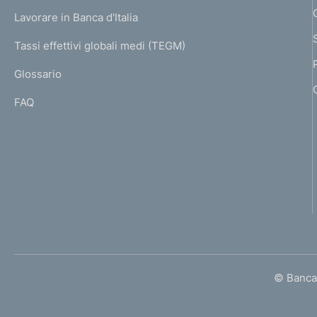
U
g
Lavorare in Banca d'Italia
T
e
I
Tassi effettivi globali medi (TEGM)
)
L
Glossario
I
FAQ
© Banca 