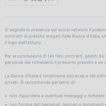
S
c
t
o
a
o
m
k
p
i
a
e
l
Si segnala la presenza sui social network Faceboo
:
a
contratti di prestito erogati dalla Banca d'Italia, u
p
il logo dell'Istituto.
a
g
i
Per la conclusione di tali falsi contratti, gestiti da
n
personali dei richiedenti il presunto prestito e un 
a
La Banca d'Italia è totalmente estranea a tali atti
privati. Si raccomanda pertanto di:
non rispondere a eventuali messaggi o richieste 
non fornire dati personali, bancari o documenti e