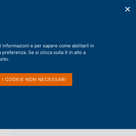
✕
cazioni
Statistiche
Media
|
IT
C
e
r
c
a
i informazioni e per sapere come abilitarli in
n
preferenza. Se si clicca sulla X in alto a
e
l
sito.
Vai al livello superiore 
NOTIZIE
s
i
t
I I COOKIE NON NECESSARI
o