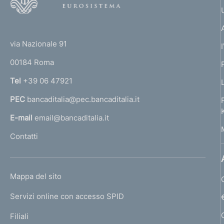
o
o
(
t
t
e
via Nazionale 91
o
r
00184 Roma
r
n
Tel
+39 06 47921
a
PEC
bancaditalia@pec.bancaditalia.it
a
l
E-mail
email@bancaditalia.it
l
Contatti
'
h
o
L
Mappa del sito
m
I
e
Servizi online con accesso SPID
N
p
K
Filiali
a