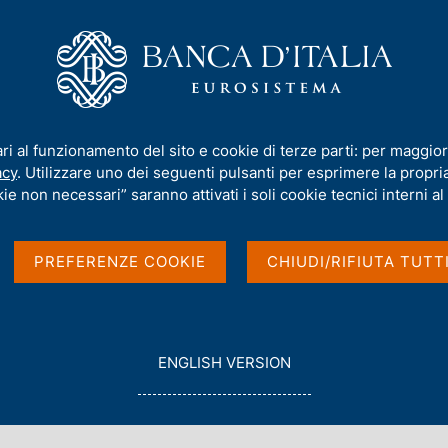
iamo
Compiti
Servizi al cittadino
Pubbli
tilizzo fraudolento del nome della Banca d'Italia e di suoi esponenti
ari al funzionamento del sito e cookie di terze parti: per maggior
acy
. Utilizzare uno dei seguenti pulsanti per esprimere la propria 
ie non necessari” saranno attivati i soli cookie tecnici interni al 
 di prestito con
PREFERENZE COOKIE
CHIUDI/RIFIUTA TUTT
del nome della Banca
nenti
G
ENGLISH VERSION
O
T
O